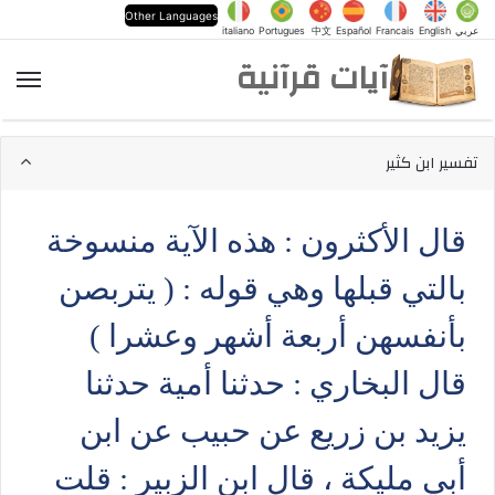
Other Languages
عربي
English
Francais
Español
中文
Portugues
italiano
آيات قرآنية
الق
تفسير ابن كثير
قال الأكثرون : هذه الآية منسوخة
بالتي قبلها وهي قوله : ( يتربصن
بأنفسهن أربعة أشهر وعشرا )
قال البخاري : حدثنا أمية حدثنا
يزيد بن زريع عن حبيب عن ابن
أبي مليكة ، قال ابن الزبير : قلت