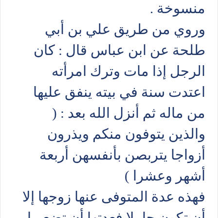
منسوخة .
وروي من طريق علي بن أبي
طلحة عن ابن عباس قال : كان
الرجل إذا مات وترك امرأته
اعتدت سنة في بيته ينفق عليها
من ماله ثم أنزل الله بعد : (
والذين يتوفون منكم ويذرون
أزواجا يتربصن بأنفسهن أربعة
أشهر وعشرا )
فهذه عدة المتوفى عنها زوجها إلا
أن تكون حاملا فعدتها أن تضع ما