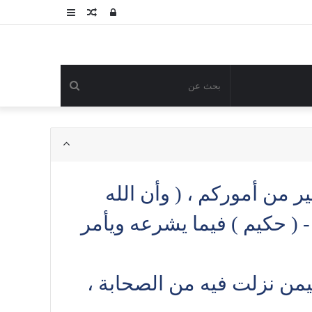
تسجيل
مقال
عمود
الدخول
عشوائي
جانبي
بحث
عن
ر من أموركم ، ( وأن الله
- ( حكيم ) فيما يشرعه ويأمر
يمن نزلت فيه من الصحابة ،