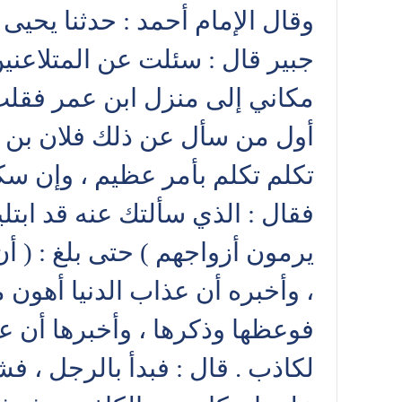
وقال الإمام أحمد : حدثنا يحيى
جبير قال : سئلت عن المتلاعنين
مكاني إلى منزل ابن عمر فقلت : 
أول من سأل عن ذلك فلان بن فل
تكلم تكلم بأمر عظيم ، وإن س
فقال : الذي سألتك عنه قد ابتلي
يرمون أزواجهم ) حتى بلغ : ( أ
، وأخبره أن عذاب الدنيا أهون م
فوعظها وذكرها ، وأخبرها أن عذ
لكاذب . قال : فبدأ بالرجل ، فش