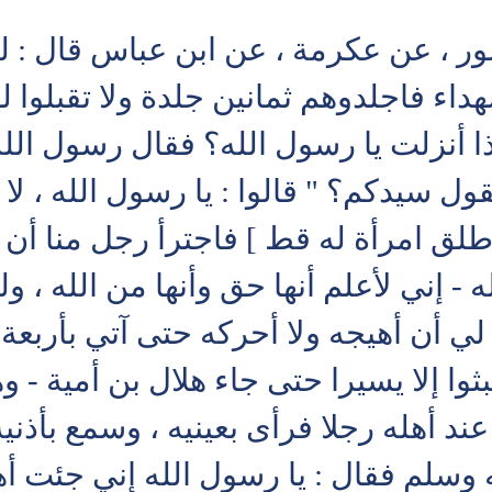
نصور ، عن عكرمة ، عن ابن عباس قال : ل
داء فاجلدوهم ثمانين جلدة ولا تقبلوا ل
ذا أنزلت يا رسول الله؟ فقال رسول الله
ل سيدكم؟ " قالوا : يا رسول الله ، لا ت
 طلق امرأة له قط ] فاجترأ رجل منا أن 
ه - إني لأعلم أنها حق وأنها من الله ،
ي أن أهيجه ولا أحركه حتى آتي بأربعة ش
وا إلا يسيرا حتى جاء هلال بن أمية - وه
د أهله رجلا فرأى بعينيه ، وسمع بأذنيه
 وسلم فقال : يا رسول الله إني جئت أ