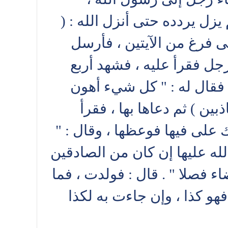
زل يردده حتى أنزل الله : (
تى فرغ من الآيتين ، فأرسل
لرجل فقرأ عليه ، فشهد أربع
 فقال له : " كل شيء أهون
بين ) ثم دعاها بها ، فقرأ
ك على فيها فوعظها ، وقال : "
له عليها إن كان من الصادقين
ء فصلا " . قال : فولدت ، فما
فهو كذا ، وإن جاءت به لكذا