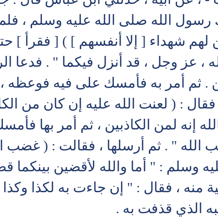
رسول الله صلى الله عليه وسلم ، فلم ي
لهم شهداء [ إلا أنفسهم ] ) [ فقرأ ] ح
له ، عز وجل ، قد أنزل فيكما " . فدعا ا
ن . ثم أمر به فأمسك على فيه فوعظه ،
فقال : ( لعنت الله عليه إن كان من الكاذ
له إنه لمن الكاذبين ، ثم أمر بها فأمس
له " . ثم أرسلها ، فقالت : ( غضب ال
 وسلم : " أما والله لأقضين بينكما قضا
ة منه ، فقال : " إن جاءت به لكذا وكذا 
به الذي قذفت به .