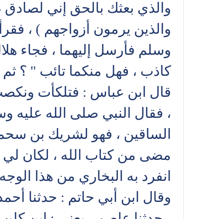
والذي بعثك بالحق إني لصادق ، 
والذين يرمون أزواجهم ) ، فقرأ
وسلم فأرسل إليهما ، فجاء هلال
كاذب ، فهل منكما تائب " ؟ ثم 
قال ابن عباس : فتلكأت ونكصت 
، فقال النبي صلى الله عليه وسل
الساقين ، فهو لشريك بن سحماء 
مضى من كتاب الله ، لكان لي و
انفرد به البخاري من هذا الوجه
وقال ابن أبي حاتم : حدثنا أحم
- حدثنا عاصم - يعني : ابن كلي