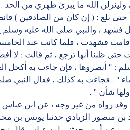
ولينزلن الله ما يبرئ ظهري من الحد . ف
 حتى بلغ : ( إن كان من الصادقين ) فا
 فشهد ، والنبي صلى الله عليه وسلم يق
قامت فشهدت ، فلما كانت عند الخامسة و
حتى ظننا أنها ترجع ، ثم قالت : لا أ
م : " أبصروها ، فإن جاءت به أكحل العي
" . فجاءت به كذلك ، فقال النبي صلى ا
لها شأن " .
 وقد رواه من غير وجه ، عن ابن عباس و
د بن منصور الزيادي حدثنا يونس بن محم
ب - ، عن أبيه ، حدثني ابن عباس قال : ج