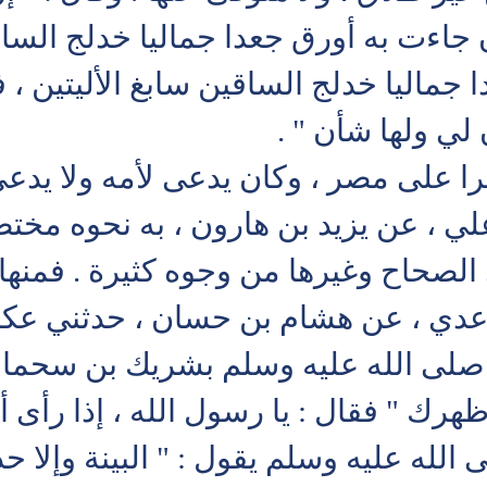
اءت به أورق جعدا جماليا خدلج الساقين
جماليا خدلج الساقين سابغ الأليتين ،
 لي ولها شأن " .
را على مصر ، وكان يدعى لأمه ولا يدعى
ي ، عن يزيد بن هارون ، به نحوه مختص
الصحاح وغيرها من وجوه كثيرة . فمنها 
ي عدي ، عن هشام بن حسان ، حدثني عكر
 صلى الله عليه وسلم بشريك بن سحماء
ظهرك " فقال : يا رسول الله ، إذا رأى 
الله عليه وسلم يقول : " البينة وإلا ح