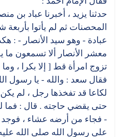
فقال الإمام أحمد :
حدثنا يزيد ، أخبرنا عباد بن م
المحصنات ثم لم يأتوا بأربعة شه
عبادة - وهو سيد الأنصار - : هك
معشر الأنصار ألا تسمعون ما يقو
تزوج امرأة قط [ إلا بكرا ، وما
فقال سعد : والله - يا رسول الل
لكاعا قد تفخذها رجل ، لم يكن ل
حتى يقضي حاجته . قال : فما لبث
- فجاء من أرضه عشاء ، فوجد عن
على رسول الله صلى الله عليه