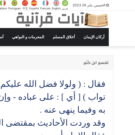
الخميس, يناير 26 2023
آيات قرآنية
عربي
English
Francais
Español
中文
Portugues
taliano
أركان الإيمان
أخلاق المسلم
المحرمات و النواهي
أس
تفسير ابن كثير
فقال : ( ولولا فضل الله عليكم
تواب ) [ أي ] : على عباده - وإ
به وفيما ينهى عنه .
وقد وردت الأحاديث بمقتضى الع