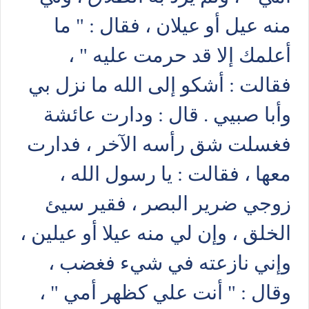
منه عيل أو عيلان ، فقال : " ما
أعلمك إلا قد حرمت عليه " ،
فقالت : أشكو إلى الله ما نزل بي
وأبا صبيي . قال : ودارت عائشة
فغسلت شق رأسه الآخر ، فدارت
معها ، فقالت : يا رسول الله ،
زوجي ضرير البصر ، فقير سيئ
الخلق ، وإن لي منه عيلا أو عيلين ،
وإني نازعته في شيء فغضب ،
وقال : " أنت علي كظهر أمي " ،