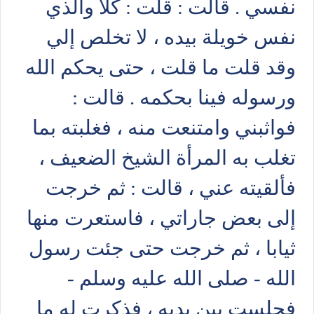
نفسي . قالت : قلت : كلا والذي
نفس خويلة بيده ، لا تخلص إلي
وقد قلت ما قلت ، حتى يحكم الله
ورسوله فينا بحكمه . قالت :
فواثبني وامتنعت منه ، فغلبته بما
تغلب به المرأة الشيخ الضعيف ،
فألقيته عني ، قالت : ثم خرجت
إلى بعض جاراتي ، فاستعرت منها
ثيابا ، ثم خرجت حتى جئت رسول
الله - صلى الله عليه وسلم -
فجلست بين يديه ، فذكرت له ما