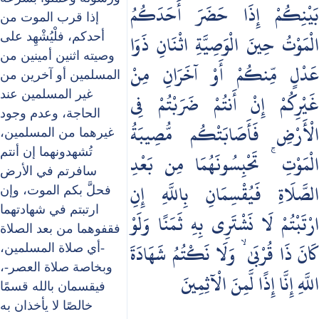
بَيْنِكُمْ إِذَا حَضَرَ أَحَدَكُمُ
إذا قرب الموت من
الْمَوْتُ حِينَ الْوَصِيَّةِ اثْنَانِ ذَوَا
أحدكم، فلْيُشْهِد على
وصيته اثنين أمينين من
عَدْلٍ مِّنكُمْ أَوْ آخَرَانِ مِنْ
المسلمين أو آخرين من
غَيْرِكُمْ إِنْ أَنتُمْ ضَرَبْتُمْ فِي
غير المسلمين عند
الحاجة، وعدم وجود
الْأَرْضِ فَأَصَابَتْكُم مُّصِيبَةُ
غيرهما من المسلمين،
تُشهدونهما إن أنتم
الْمَوْتِ ۚ تَحْبِسُونَهُمَا مِن بَعْدِ
سافرتم في الأرض
الصَّلَاةِ فَيُقْسِمَانِ بِاللَّهِ إِنِ
فحلَّ بكم الموت، وإن
ارتبتم في شهادتهما
ارْتَبْتُمْ لَا نَشْتَرِي بِهِ ثَمَنًا وَلَوْ
فقفوهما من بعد الصلاة
كَانَ ذَا قُرْبَىٰ ۙ وَلَا نَكْتُمُ شَهَادَةَ
-أي صلاة المسلمين،
وبخاصة صلاة العصر-،
اللَّهِ إِنَّا إِذًا لَّمِنَ الْآثِمِينَ
فيقسمان بالله قسمًا
خالصًا لا يأخذان به