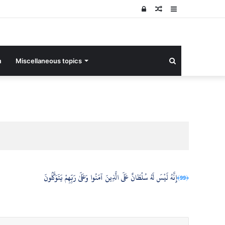
Log
Random
Sidebar
In
Article
Search
m
Miscellaneous topics
for
إِنَّهُ لَيْسَ لَهُ سُلْطَانٌ عَلَى الَّذِينَ آمَنُوا وَعَلَىٰ رَبِّهِمْ يَتَوَكَّلُونَ
﴿99﴾