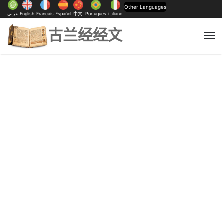
Other Languages
عربي
English
Francais
Español
中文
Portugues
italiano
古兰经经文
M