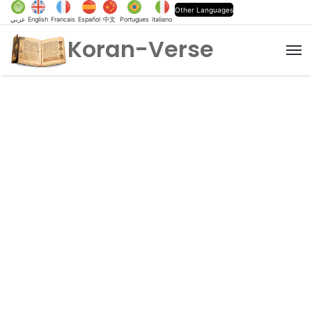
Other Languages
عربي
English
Francais
Español
中文
Portugues
italiano
Koran-Verse
M