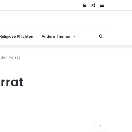
Log
Random
Sidebar
In
Article
Search
Religiöse Pflichten
Andere Themen
for
 den Verrat
rrat