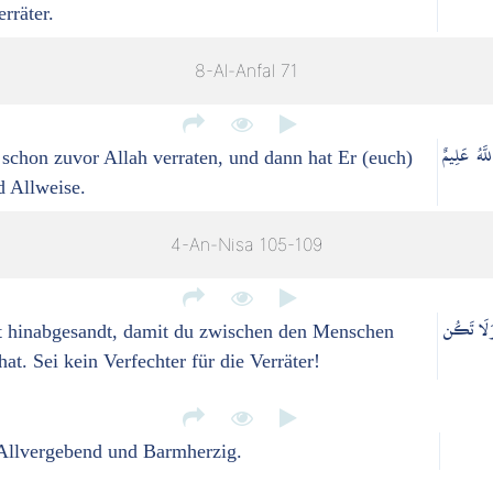
rräter.
8-Al-Anfal 71
َّهُ عَلِيمٌ
 schon zuvor Allah verraten, und dann hat Er (euch)
d Allweise.
4-An-Nisa 105-109
ۚ وَلَا تَكُن
t hinabgesandt, damit du zwischen den Menschen
at. Sei kein Verfechter für die Verräter!
 Allvergebend und Barmherzig.