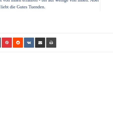
 von ihnen erfahren - bis auf wenige von ihnen. Aber
liebt die Gutes Tuenden.
Tumblr
Pinterest
Reddit
VKontakte
Share via Email
Print