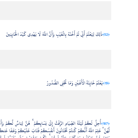
ذَٰلِكَ لِيَعْلَمَ أَنِّي لَمْ أَخُنْهُ بِالْغَيْبِ وَأَنَّ اللَّهَ لَا يَهْدِي كَيْدَ الْخَائِنِينَ
﴿52﴾
يَعْلَمُ خَائِنَةَ الْأَعْيُنِ وَمَا تُخْفِي الصُّدُورُ
﴿19﴾
أُحِلَّ لَكُمْ لَيْلَةَ الصِّيَامِ الرَّفَثُ إِلَىٰ نِسَائِكُمْ ۚ هُنَّ لِبَاسٌ لَّكُمْ وَأَن
﴿187﴾
لَّهُنَّ ۗ عَلِمَ اللَّهُ أَنَّكُمْ كُنتُمْ تَخْتَانُونَ أَنفُسَكُمْ فَتَابَ عَلَيْكُمْ وَعَفَا عَنكُ