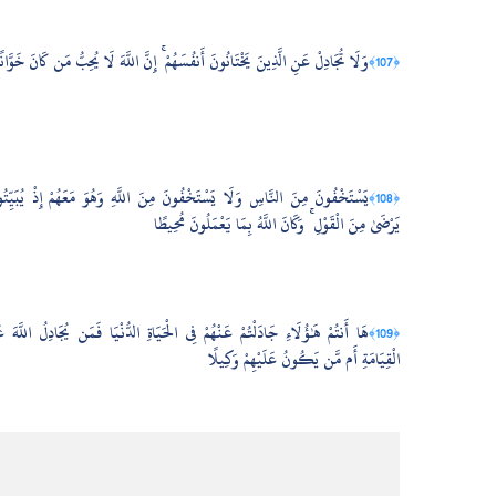
وَلَا تُجَادِلْ عَنِ الَّذِينَ يَخْتَانُونَ أَنفُسَهُمْ ۚ إِنَّ اللَّهَ لَا يُحِبُّ مَن كَانَ خَوَّانً
﴿107﴾
يَسْتَخْفُونَ مِنَ النَّاسِ وَلَا يَسْتَخْفُونَ مِنَ اللَّهِ وَهُوَ مَعَهُمْ إِذْ يُبَيِّت
﴿108﴾
يَرْضَىٰ مِنَ الْقَوْلِ ۚ وَكَانَ اللَّهُ بِمَا يَعْمَلُونَ مُحِيطًا
هَا أَنتُمْ هَٰؤُلَاءِ جَادَلْتُمْ عَنْهُمْ فِي الْحَيَاةِ الدُّنْيَا فَمَن يُجَادِلُ اللَّهَ عَن
﴿109﴾
الْقِيَامَةِ أَم مَّن يَكُونُ عَلَيْهِمْ وَكِيلًا