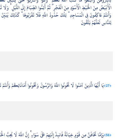
بَاشِرُوهُنَّ وَابْتَغُوا مَا كَتَبَ اللَّهُ لَكُمْ ۚ وَكُلُوا وَاشْرَبُوا حَتَّىٰ يَتَبَيَّنَ لَكُ
الْأَبْيَضُ مِنَ الْخَيْطِ الْأَسْوَدِ مِنَ الْفَجْرِ ۖ ثُمَّ أَتِمُّوا الصِّيَامَ إِلَى اللَّيْلِ ۚ وَلَا تُ
وَأَنتُمْ عَاكِفُونَ فِي الْمَسَاجِدِ ۗ تِلْكَ حُدُودُ اللَّهِ فَلَا تَقْرَبُوهَا ۗ كَذَٰلِكَ يُبَيِّنُ الل
لِلنَّاسِ لَعَلَّهُمْ يَتَّقُونَ
يَا أَيُّهَا الَّذِينَ آمَنُوا لَا تَخُونُوا اللَّهَ وَالرَّسُولَ وَتَخُونُوا أَمَانَاتِكُمْ وَأَنتُمْ ت
﴿27﴾
وَإِمَّا تَخَافَنَّ مِن قَوْمٍ خِيَانَةً فَانبِذْ إِلَيْهِمْ عَلَىٰ سَوَاءٍ ۚ إِنَّ اللَّهَ لَا يُحِبُّ الْخَ
﴿58﴾