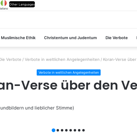
Other Languages
italiano
Muslimische Ethik
Christentum und Judentum
Die Verbote
Die Verbote
/
Verbote in weltlichen Angelegenheiten
/
Koran-Verse über
Verbote in weltlichen Angelegenheiten
an-Verse über den Ve
undbildern und lieblicher Stimme)