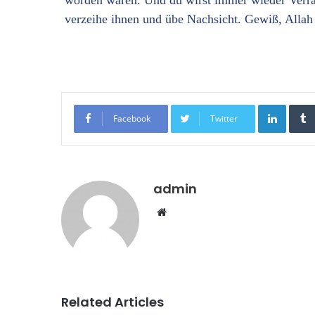
worden waren. Und du wirst immer wieder Verrat
verzeihe ihnen und übe Nachsicht. Gewiß, Allah 
LinkedIn
Facebook
Twitter
admin
W
e
b
s
i
t
Related Articles
e