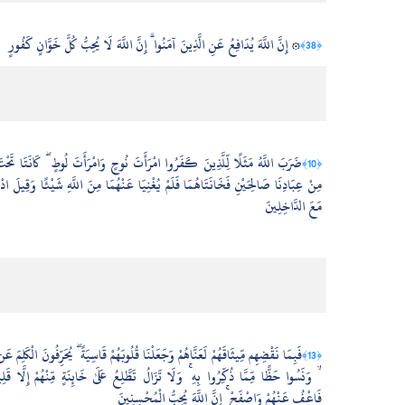
۞ إِنَّ اللَّهَ يُدَافِعُ عَنِ الَّذِينَ آمَنُوا ۗ إِنَّ اللَّهَ لَا يُحِبُّ كُلَّ خَوَّانٍ كَفُورٍ
﴿38﴾
ضَرَبَ اللَّهُ مَثَلًا لِّلَّذِينَ كَفَرُوا امْرَأَتَ نُوحٍ وَامْرَأَتَ لُوطٍ ۖ كَانَتَا تَحْت
﴿10﴾
مِنْ عِبَادِنَا صَالِحَيْنِ فَخَانَتَاهُمَا فَلَمْ يُغْنِيَا عَنْهُمَا مِنَ اللَّهِ شَيْئًا وَقِيلَ ادْخ
مَعَ الدَّاخِلِينَ
فَبِمَا نَقْضِهِم مِّيثَاقَهُمْ لَعَنَّاهُمْ وَجَعَلْنَا قُلُوبَهُمْ قَاسِيَةً ۖ يُحَرِّفُونَ الْكَلِمَ عَ
﴿13﴾
وَنَسُوا حَظًّا مِّمَّا ذُكِّرُوا بِهِ ۚ وَلَا تَزَالُ تَطَّلِعُ عَلَىٰ خَائِنَةٍ مِّنْهُمْ إِلَّا قَلِيل ۖ
فَاعْفُ عَنْهُمْ وَاصْفَحْ ۚ إِنَّ اللَّهَ يُحِبُّ الْمُحْسِنِينَ