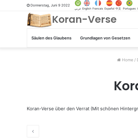
Donnerstag, Juni 9 2022
عربي
English
Francais
Español
中文
Portugues
Koran-Verse
Säulen des Glaubens
Grundlagen von Gesetzen
Home
/
Kor
Koran-Verse über den Verrat (Mit schönen Hintergr