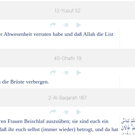
12-Yusuf 52
ner Abwesenheit verraten habe und daß Allah die List
40-Ghafir 19
 die Brüste verbergen.
2-Al-Baqarah 187
تُمْ لِبَاسٌ
uren Frauen Beischlaf auszuüben; sie sind euch ein
مْ ۖ فَالْآنَ
daß ihr euch selbst (immer wieder) betrogt, und da hat