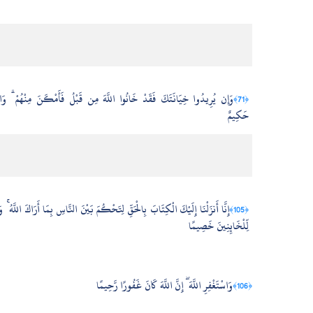
وَإِن يُرِيدُوا خِيَانَتَكَ فَقَدْ خَانُوا اللَّهَ مِن قَبْلُ فَأَمْكَنَ مِنْهُمْ ۗ وَالل
﴿71﴾
حَكِيمٌ
إِنَّا أَنزَلْنَا إِلَيْكَ الْكِتَابَ بِالْحَقِّ لِتَحْكُمَ بَيْنَ النَّاسِ بِمَا أَرَاكَ اللَّهُ 
﴿105﴾
لِّلْخَائِنِينَ خَصِيمًا
وَاسْتَغْفِرِ اللَّهَ ۖ إِنَّ اللَّهَ كَانَ غَفُورًا رَّحِيمًا
﴿106﴾