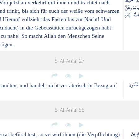
مُ الْخَيْطُ
n jetzt an verkehrt mit ihnen und trachtet nach
بَاشِرُوهُنَّ
nd trinkt, bis sich für euch der weiße vom schwarzen
َّهُ آيَاتِهِ
Hierauf vollzieht das Fasten bis zur Nacht! Und
 Andacht) in die Gebetsstätten zurückgezogen habt!
t zu nahe! So macht Allah den Menschen Seine
 mögen.
8-Al-Anfal 27
َعْلَمُونَ
sandten, und handelt nicht verräterisch in Bezug auf
8-Al-Anfal 58
ائِنِينَ
t befürchtest, so verwirf ihnen (die Verpflichtung)