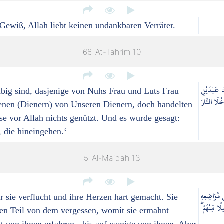
 Gewiß, Allah liebt keinen undankbaren Verräter.
66-At-Tahrim 10
َ عَبْدَيْنِ
äubig sind, dasjenige von Nuhs Frau und Luts Frau
ُلَا النَّارَ
fenen (Dienern) von Unseren Dienern, doch handelten
ese vor Allah nichts genützt. Und es wurde gesagt:
, die hineingehen.‘
5-Al-Maidah 13
ن مَّوَاضِعِهِ
sie verflucht und ihre Herzen hart gemacht. Sie
ۙ ًا مِّنْهُمْ
nen Teil von dem vergessen, womit sie ermahnt