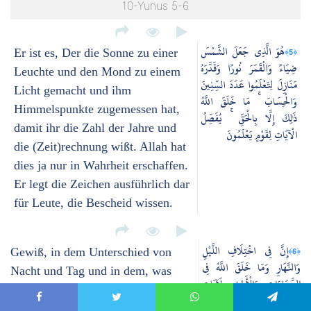
10-Yunus 5-6
هُوَ الَّذِي جَعَلَ الشَّمْسَ
﴿5﴾
Er ist es, Der die Sonne zu einer
ضِيَاءً وَالْقَمَرَ نُورًا وَقَدَّرَهُ
Leuchte und den Mond zu einem
مَنَازِلَ لِتَعْلَمُوا عَدَدَ السِّنِينَ
Licht gemacht und ihm
وَالْحِسَابَ ۚ مَا خَلَقَ اللَّهُ
Himmelspunkte zugemessen hat,
ذَٰلِكَ إِلَّا بِالْحَقِّ ۚ يُفَصِّلُ
damit ihr die Zahl der Jahre und
الْآيَاتِ لِقَوْمٍ يَعْلَمُونَ
die (Zeit)rechnung wißt. Allah hat
dies ja nur in Wahrheit erschaffen.
Er legt die Zeichen ausführlich dar
für Leute, die Bescheid wissen.
إِنَّ فِي اخْتِلَافِ اللَّيْلِ
﴿6﴾
Gewiß, in dem Unterschied von
وَالنَّهَارِ وَمَا خَلَقَ اللَّهُ فِي
Nacht und Tag und in dem, was
السَّمَاوَاتِ وَالْأَرْضِ لَآيَاتٍ
Allah in den Himmeln und auf der
لِّقَوْمٍ يَتَّقُونَ
Erde erschaffen hat, sind wahrlich