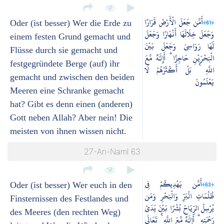
أَمَّن جَعَلَ الْأَرْضَ قَرَارًا
﴿61﴾
Oder (ist besser) Wer die Erde zu
وَجَعَلَ خِلَالَهَا أَنْهَارًا وَجَعَلَ
einem festen Grund gemacht und
لَهَا رَوَاسِيَ وَجَعَلَ بَيْنَ
Flüsse durch sie gemacht und
الْبَحْرَيْنِ حَاجِزًا ۗ أَإِلَٰهٌ مَّعَ
festgegründete Berge (auf) ihr
اللَّهِ ۚ بَلْ أَكْثَرُهُمْ لَا
gemacht und zwischen den beiden
يَعْلَمُونَ
Meeren eine Schranke gemacht
hat? Gibt es denn einen (anderen)
Gott neben Allah? Aber nein! Die
meisten von ihnen wissen nicht.
27-An-Naml 63
أَمَّن يَهْدِيكُمْ فِي
﴿63﴾
Oder (ist besser) Wer euch in den
ظُلُمَاتِ الْبَرِّ وَالْبَحْرِ وَمَن
Finsternissen des Festlandes und
يُرْسِلُ الرِّيَاحَ بُشْرًا بَيْنَ يَدَيْ
des Meeres (den rechten Weg)
رَحْمَتِهِ ۗ أَإِلَٰهٌ مَّعَ اللَّهِ ۚ تَعَالَى