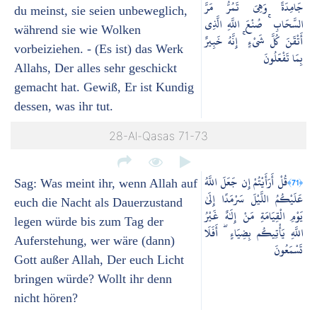
جَامِدَةً وَهِيَ تَمُرُّ مَرَّ
du meinst, sie seien unbeweglich,
السَّحَابِ ۚ صُنْعَ اللَّهِ الَّذِي
während sie wie Wolken
أَتْقَنَ كُلَّ شَيْءٍ ۚ إِنَّهُ خَبِيرٌ
vorbeiziehen. - (Es ist) das Werk
بِمَا تَفْعَلُونَ
Allahs, Der alles sehr geschickt
gemacht hat. Gewiß, Er ist Kundig
dessen, was ihr tut.
28-Al-Qasas 71-73
قُلْ أَرَأَيْتُمْ إِن جَعَلَ اللَّهُ
﴿71﴾
Sag: Was meint ihr, wenn Allah auf
عَلَيْكُمُ اللَّيْلَ سَرْمَدًا إِلَىٰ
euch die Nacht als Dauerzustand
يَوْمِ الْقِيَامَةِ مَنْ إِلَٰهٌ غَيْرُ
legen würde bis zum Tag der
اللَّهِ يَأْتِيكُم بِضِيَاءٍ ۖ أَفَلَا
Auferstehung, wer wäre (dann)
تَسْمَعُونَ
Gott außer Allah, Der euch Licht
bringen würde? Wollt ihr denn
nicht hören?