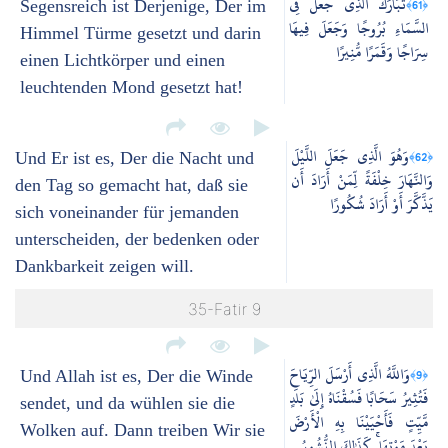
تَبَارَكَ الَّذِي جَعَلَ فِي
﴿61﴾
Segensreich ist Derjenige, Der im
السَّمَاءِ بُرُوجًا وَجَعَلَ فِيهَا
Himmel Türme gesetzt und darin
سِرَاجًا وَقَمَرًا مُّنِيرًا
einen Lichtkörper und einen
leuchtenden Mond gesetzt hat!
وَهُوَ الَّذِي جَعَلَ اللَّيْلَ
﴿62﴾
Und Er ist es, Der die Nacht und
وَالنَّهَارَ خِلْفَةً لِّمَنْ أَرَادَ أَن
den Tag so gemacht hat, daß sie
يَذَّكَّرَ أَوْ أَرَادَ شُكُورًا
sich voneinander für jemanden
unterscheiden, der bedenken oder
Dankbarkeit zeigen will.
35-Fatir 9
وَاللَّهُ الَّذِي أَرْسَلَ الرِّيَاحَ
﴿9﴾
Und Allah ist es, Der die Winde
فَتُثِيرُ سَحَابًا فَسُقْنَاهُ إِلَىٰ بَلَدٍ
sendet, und da wühlen sie die
مَّيِّتٍ فَأَحْيَيْنَا بِهِ الْأَرْضَ
Wolken auf. Dann treiben Wir sie
بَعْدَ مَوْتِهَا ۚ كَذَٰلِكَ النُّشُورُ