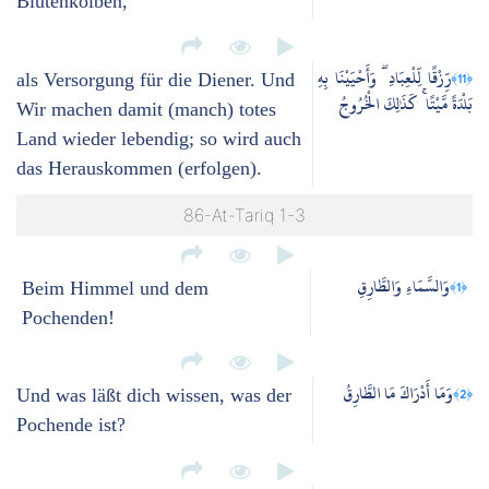
Blütenkolben,
رِّزْقًا لِّلْعِبَادِ ۖ وَأَحْيَيْنَا بِهِ
﴿11﴾
als Versorgung für die Diener. Und
بَلْدَةً مَّيْتًا ۚ كَذَٰلِكَ الْخُرُوجُ
Wir machen damit (manch) totes
Land wieder lebendig; so wird auch
das Herauskommen (erfolgen).
86-At-Tariq 1-3
وَالسَّمَاءِ وَالطَّارِقِ
﴿1﴾
Beim Himmel und dem
Pochenden!
وَمَا أَدْرَاكَ مَا الطَّارِقُ
﴿2﴾
Und was läßt dich wissen, was der
Pochende ist?