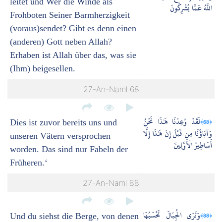
leitet und Wer die Winde als
اللَّهُ عَمَّا يُشْرِكُونَ
Frohboten Seiner Barmherzigkeit
(voraus)sendet? Gibt es denn einen
(anderen) Gott neben Allah?
Erhaben ist Allah über das, was sie
(Ihm) beigesellen.
27-An-Naml 68
لَقَدْ وُعِدْنَا هَٰذَا نَحْنُ
﴿68﴾
Dies ist zuvor bereits uns und
وَآبَاؤُنَا مِن قَبْلُ إِنْ هَٰذَا إِلَّا
unseren Vätern versprochen
أَسَاطِيرُ الْأَوَّلِينَ
worden. Das sind nur Fabeln der
Früheren.‘
27-An-Naml 88
وَتَرَى الْجِبَالَ تَحْسَبُهَا
﴿88﴾
Und du siehst die Berge, von denen