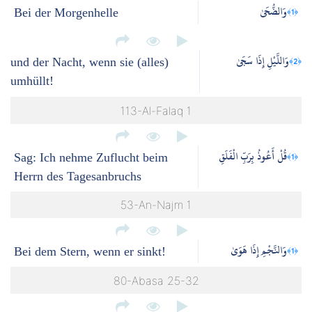
وَالضُّحَىٰ
﴿1﴾
Bei der Morgenhelle
وَاللَّيْلِ إِذَا سَجَىٰ
﴿2﴾
und der Nacht, wenn sie (alles)
umhüllt!
113-Al-Falaq 1
قُلْ أَعُوذُ بِرَبِّ الْفَلَقِ
﴿1﴾
Sag: Ich nehme Zuflucht beim
Herrn des Tagesanbruchs
53-An-Najm 1
وَالنَّجْمِ إِذَا هَوَىٰ
﴿1﴾
Bei dem Stern, wenn er sinkt!
80-Abasa 25-32