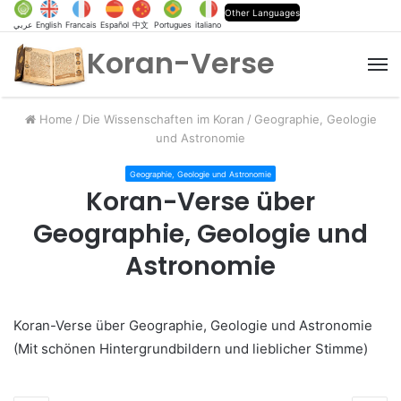
Other Languages
عربي
English
Francais
Español
中文
Portugues
italiano
Koran-Verse
M
Home
/
Die Wissenschaften im Koran
/
Geographie, Geologie
und Astronomie
Geographie, Geologie und Astronomie
Koran-Verse über
Geographie, Geologie und
Astronomie
Koran-Verse über Geographie, Geologie und Astronomie
(Mit schönen Hintergrundbildern und lieblicher Stimme)