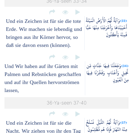
36-Ya-seen 33-34
وَآيَةٌ لَّهُمُ الْأَرْضُ الْمَيْتَةُ
﴿33﴾
Und ein Zeichen ist für sie die tote
أَحْيَيْنَاهَا وَأَخْرَجْنَا مِنْهَا حَبًّا
Erde. Wir machen sie lebendig und
فَمِنْهُ يَأْكُلُونَ
bringen aus ihr Körner hervor, so
daß sie davon essen (können).
وَجَعَلْنَا فِيهَا جَنَّاتٍ مِّن
﴿34﴾
Und Wir haben auf ihr Gärten mit
نَّخِيلٍ وَأَعْنَابٍ وَفَجَّرْنَا فِيهَا
Palmen und Rebstöcken geschaffen
مِنَ الْعُيُونِ
und auf ihr Quellen hervorströmen
lassen,
36-Ya-seen 37-40
وَآيَةٌ لَّهُمُ اللَّيْلُ نَسْلَخُ
﴿37﴾
Und ein Zeichen ist für sie die
مِنْهُ النَّهَارَ فَإِذَا هُم مُّظْلِمُونَ
Nacht. Wir ziehen von ihr den Tag