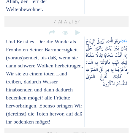
Allah, der Herr der
Weltenbewohner.
7-Al-A’raf 57
وَهُوَ الَّذِي يُرْسِلُ الرِّيَاحَ
﴿57﴾
Und Er ist es, Der die Winde als
بُشْرًا بَيْنَ يَدَيْ رَحْمَتِهِ ۖ حَتَّىٰ
Frohboten Seiner Barmherzigkeit
إِذَا أَقَلَّتْ سَحَابًا ثِقَالًا سُقْنَاهُ
(voraus)sendet, bis daß, wenn sie
لِبَلَدٍ مَّيِّتٍ فَأَنزَلْنَا بِهِ الْمَاءَ
dann schwere Wolken herbeitragen,
فَأَخْرَجْنَا بِهِ مِن كُلِّ الثَّمَرَاتِ
Wir sie zu einem toten Land
ۚ كَذَٰلِكَ نُخْرِجُ الْمَوْتَىٰ
treiben, dadurch Wasser
لَعَلَّكُمْ تَذَكَّرُونَ
hinabsenden und dann dadurch
bedenken möget! alle Früchte
hervorbringen. Ebenso bringen Wir
(dereinst) die Toten hervor, auf daß
ihr bedenken möget!