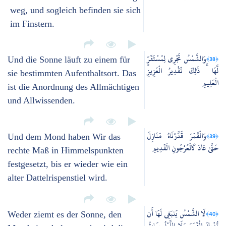
weg, und sogleich befinden sie sich
im Finstern.
وَالشَّمْسُ تَجْرِي لِمُسْتَقَرٍّ
﴿38﴾
Und die Sonne läuft zu einem für
لَّهَا ۚ ذَٰلِكَ تَقْدِيرُ الْعَزِيزِ
sie bestimmten Aufenthaltsort. Das
الْعَلِيمِ
ist die Anordnung des Allmächtigen
und Allwissenden.
وَالْقَمَرَ قَدَّرْنَاهُ مَنَازِلَ
﴿39﴾
Und dem Mond haben Wir das
حَتَّىٰ عَادَ كَالْعُرْجُونِ الْقَدِيمِ
rechte Maß in Himmelspunkten
festgesetzt, bis er wieder wie ein
alter Dattelrispenstiel wird.
لَا الشَّمْسُ يَنبَغِي لَهَا أَن
﴿40﴾
Weder ziemt es der Sonne, den
تُدْرِكَ الْقَمَرَ وَلَا اللَّيْلُ سَابِقُ