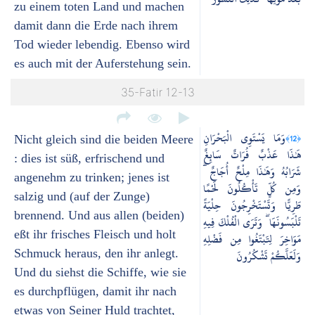
zu einem toten Land und machen
damit dann die Erde nach ihrem
Tod wieder lebendig. Ebenso wird
es auch mit der Auferstehung sein.
35-Fatir 12-13
وَمَا يَسْتَوِي الْبَحْرَانِ
﴿12﴾
Nicht gleich sind die beiden Meere
هَٰذَا عَذْبٌ فُرَاتٌ سَائِغٌ
: dies ist süß, erfrischend und
شَرَابُهُ وَهَٰذَا مِلْحٌ أُجَاجٌ ۖ
angenehm zu trinken; jenes ist
وَمِن كُلٍّ تَأْكُلُونَ لَحْمًا
salzig und (auf der Zunge)
طَرِيًّا وَتَسْتَخْرِجُونَ حِلْيَةً
brennend. Und aus allen (beiden)
تَلْبَسُونَهَا ۖ وَتَرَى الْفُلْكَ فِيهِ
eßt ihr frisches Fleisch und holt
مَوَاخِرَ لِتَبْتَغُوا مِن فَضْلِهِ
Schmuck heraus, den ihr anlegt.
وَلَعَلَّكُمْ تَشْكُرُونَ
Und du siehst die Schiffe, wie sie
es durchpflügen, damit ihr nach
etwas von Seiner Huld trachtet,