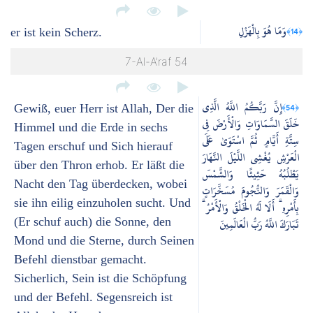
وَمَا هُوَ بِالْهَزْلِ
﴿14﴾
er ist kein Scherz.
7-Al-A’raf 54
إِنَّ رَبَّكُمُ اللَّهُ الَّذِي
﴿54﴾
Gewiß, euer Herr ist Allah, Der die
خَلَقَ السَّمَاوَاتِ وَالْأَرْضَ فِي
Himmel und die Erde in sechs
سِتَّةِ أَيَّامٍ ثُمَّ اسْتَوَىٰ عَلَى
Tagen erschuf und Sich hierauf
الْعَرْشِ يُغْشِي اللَّيْلَ النَّهَارَ
über den Thron erhob. Er läßt die
يَطْلُبُهُ حَثِيثًا وَالشَّمْسَ
Nacht den Tag überdecken, wobei
وَالْقَمَرَ وَالنُّجُومَ مُسَخَّرَاتٍ
sie ihn eilig einzuholen sucht. Und
بِأَمْرِهِ ۗ أَلَا لَهُ الْخَلْقُ وَالْأَمْرُ ۗ
(Er schuf auch) die Sonne, den
تَبَارَكَ اللَّهُ رَبُّ الْعَالَمِينَ
Mond und die Sterne, durch Seinen
Befehl dienstbar gemacht.
Sicherlich, Sein ist die Schöpfung
und der Befehl. Segensreich ist