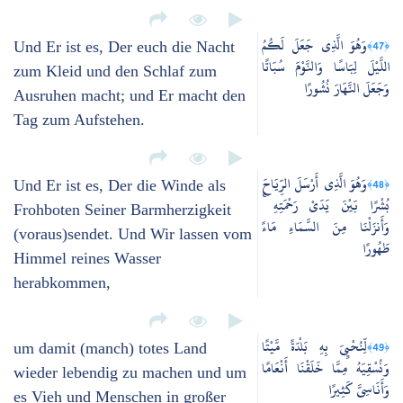
وَهُوَ الَّذِي جَعَلَ لَكُمُ
﴿47﴾
Und Er ist es, Der euch die Nacht
اللَّيْلَ لِبَاسًا وَالنَّوْمَ سُبَاتًا
zum Kleid und den Schlaf zum
وَجَعَلَ النَّهَارَ نُشُورًا
Ausruhen macht; und Er macht den
Tag zum Aufstehen.
وَهُوَ الَّذِي أَرْسَلَ الرِّيَاحَ
﴿48﴾
Und Er ist es, Der die Winde als
بُشْرًا بَيْنَ يَدَيْ رَحْمَتِهِ ۚ
Frohboten Seiner Barmherzigkeit
وَأَنزَلْنَا مِنَ السَّمَاءِ مَاءً
(voraus)sendet. Und Wir lassen vom
طَهُورًا
Himmel reines Wasser
herabkommen,
لِّنُحْيِيَ بِهِ بَلْدَةً مَّيْتًا
﴿49﴾
um damit (manch) totes Land
وَنُسْقِيَهُ مِمَّا خَلَقْنَا أَنْعَامًا
wieder lebendig zu machen und um
وَأَنَاسِيَّ كَثِيرًا
es Vieh und Menschen in großer