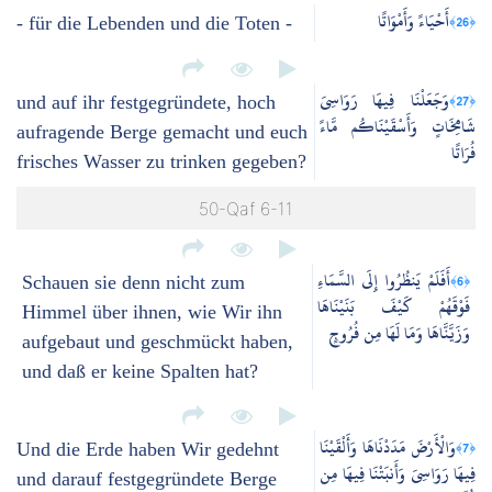
أَحْيَاءً وَأَمْوَاتًا
﴿26﴾
- für die Lebenden und die Toten -
وَجَعَلْنَا فِيهَا رَوَاسِيَ
﴿27﴾
und auf ihr festgegründete, hoch
شَامِخَاتٍ وَأَسْقَيْنَاكُم مَّاءً
aufragende Berge gemacht und euch
فُرَاتًا
frisches Wasser zu trinken gegeben?
50-Qaf 6-11
أَفَلَمْ يَنظُرُوا إِلَى السَّمَاءِ
﴿6﴾
Schauen sie denn nicht zum
فَوْقَهُمْ كَيْفَ بَنَيْنَاهَا
Himmel über ihnen, wie Wir ihn
وَزَيَّنَّاهَا وَمَا لَهَا مِن فُرُوجٍ
aufgebaut und geschmückt haben,
und daß er keine Spalten hat?
وَالْأَرْضَ مَدَدْنَاهَا وَأَلْقَيْنَا
﴿7﴾
Und die Erde haben Wir gedehnt
فِيهَا رَوَاسِيَ وَأَنبَتْنَا فِيهَا مِن
und darauf festgegründete Berge