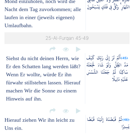
Mond einzuholen, noch wird die
النَّهَارِ ۚ وَكُلٌّ فِي فَلَكٍ يَسْبَحُونَ
Nacht dem Tag zuvorkommen; alle
laufen in einer (jeweils eigenen)
Umlaufbahn.
25-Al-Furqan 45-49
أَلَمْ تَرَ إِلَىٰ رَبِّكَ كَيْفَ
﴿45﴾
Siehst du nicht deinen Herrn, wie
مَدَّ الظِّلَّ وَلَوْ شَاءَ لَجَعَلَهُ
Er den Schatten lang werden läßt?
سَاكِنًا ثُمَّ جَعَلْنَا الشَّمْسَ
Wenn Er wollte, würde Er ihn
عَلَيْهِ دَلِيلًا
fürwahr stillstehen lassen. Hierauf
machen Wir die Sonne zu einem
Hinweis auf ihn.
ثُمَّ قَبَضْنَاهُ إِلَيْنَا قَبْضًا
﴿46﴾
Hierauf ziehen Wir ihn leicht zu
يَسِيرًا
Uns ein.