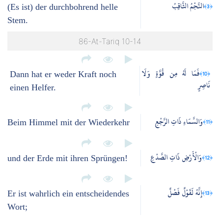
النَّجْمُ الثَّاقِبُ
﴿3﴾
(Es ist) der durchbohrend helle
Stem.
86-At-Tariq 10-14
فَمَا لَهُ مِن قُوَّةٍ وَلَا
﴿10﴾
Dann hat er weder Kraft noch
نَاصِرٍ
einen Helfer.
وَالسَّمَاءِ ذَاتِ الرَّجْعِ
﴿11﴾
Beim Himmel mit der Wiederkehr
وَالْأَرْضِ ذَاتِ الصَّدْعِ
﴿12﴾
und der Erde mit ihren Sprüngen!
إِنَّهُ لَقَوْلٌ فَصْلٌ
﴿13﴾
Er ist wahrlich ein entscheidendes
Wort;