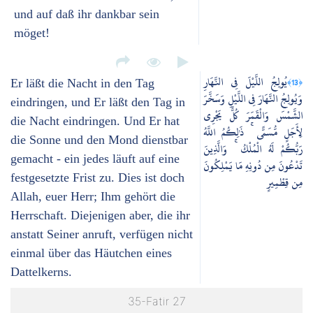
und auf daß ihr dankbar sein
möget!
يُولِجُ اللَّيْلَ فِي النَّهَارِ
﴿13﴾
Er läßt die Nacht in den Tag
وَيُولِجُ النَّهَارَ فِي اللَّيْلِ وَسَخَّرَ
eindringen, und Er läßt den Tag in
الشَّمْسَ وَالْقَمَرَ كُلٌّ يَجْرِي
die Nacht eindringen. Und Er hat
لِأَجَلٍ مُّسَمًّى ۚ ذَٰلِكُمُ اللَّهُ
die Sonne und den Mond dienstbar
رَبُّكُمْ لَهُ الْمُلْكُ ۚ وَالَّذِينَ
gemacht - ein jedes läuft auf eine
تَدْعُونَ مِن دُونِهِ مَا يَمْلِكُونَ
festgesetzte Frist zu. Dies ist doch
مِن قِطْمِيرٍ
Allah, euer Herr; Ihm gehört die
Herrschaft. Diejenigen aber, die ihr
anstatt Seiner anruft, verfügen nicht
einmal über das Häutchen eines
Dattelkerns.
35-Fatir 27