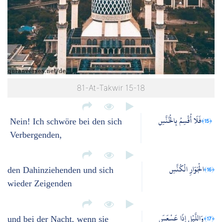
81-At-Takwir 15-18
فَلَا أُقْسِمُ بِالْخُنَّسِ
﴿15﴾
Nein! Ich schwöre bei den sich
Verbergenden,
الْجَوَارِ الْكُنَّسِ
﴿16﴾
den Dahinziehenden und sich
wieder Zeigenden
وَاللَّيْلِ إِذَا عَسْعَسَ
﴿17﴾
und bei der Nacht, wenn sie