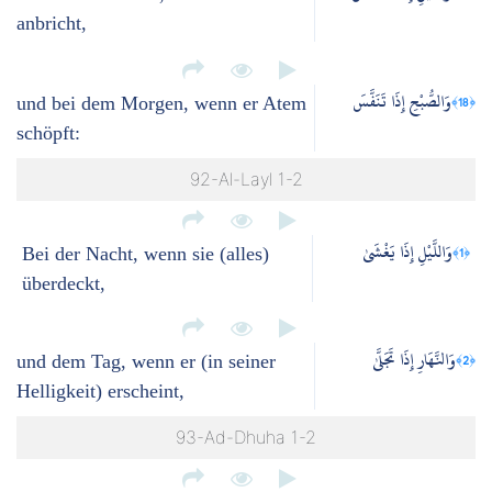
anbricht,
وَالصُّبْحِ إِذَا تَنَفَّسَ
﴿18﴾
und bei dem Morgen, wenn er Atem
schöpft:
92-Al-Layl 1-2
وَاللَّيْلِ إِذَا يَغْشَىٰ
﴿1﴾
Bei der Nacht, wenn sie (alles)
überdeckt,
وَالنَّهَارِ إِذَا تَجَلَّىٰ
﴿2﴾
und dem Tag, wenn er (in seiner
Helligkeit) erscheint,
93-Ad-Dhuha 1-2