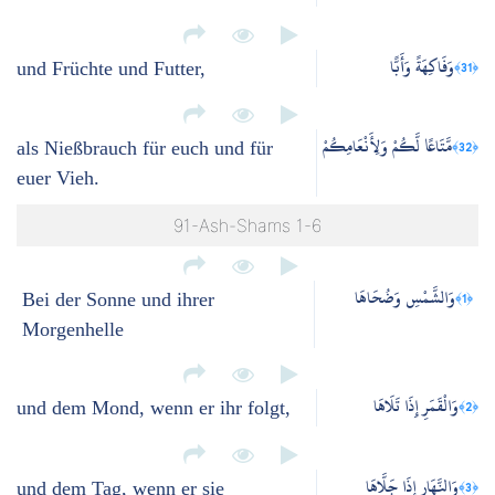
وَفَاكِهَةً وَأَبًّا
﴿31﴾
und Früchte und Futter,
مَّتَاعًا لَّكُمْ وَلِأَنْعَامِكُمْ
﴿32﴾
als Nießbrauch für euch und für
euer Vieh.
91-Ash-Shams 1-6
وَالشَّمْسِ وَضُحَاهَا
﴿1﴾
Bei der Sonne und ihrer
Morgenhelle
وَالْقَمَرِ إِذَا تَلَاهَا
﴿2﴾
und dem Mond, wenn er ihr folgt,
وَالنَّهَارِ إِذَا جَلَّاهَا
﴿3﴾
und dem Tag, wenn er sie