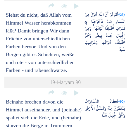
أَلَمْ تَرَ أَنَّ اللَّهَ أَنزَلَ مِنَ
﴿27﴾
Siehst du nicht, daß Allah vom
السَّمَاءِ مَاءً فَأَخْرَجْنَا بِهِ
Himmel Wasser herabkommen
ثَمَرَاتٍ مُّخْتَلِفًا أَلْوَانُهَا ۚ وَمِنَ
läßt? Damit bringen Wir dann
الْجِبَالِ جُدَدٌ بِيضٌ وَحُمْرٌ
Früchte von unterschiedlichen
مُّخْتَلِفٌ أَلْوَانُهَا وَغَرَابِيبُ
Farben hervor. Und von den
سُودٌ
Bergen gibt es Schichten, weiße
und rote - von unterschiedlichen
Farben - und rabenschwarze.
19-Maryam 90
تَكَادُ السَّمَاوَاتُ
﴿90﴾
Beinahe brechen davon die
يَتَفَطَّرْنَ مِنْهُ وَتَنشَقُّ الْأَرْضُ
Himmel auseinander, und (beinahe)
وَتَخِرُّ الْجِبَالُ هَدًّا
spaltet sich die Erde, und (beinahe)
stürzen die Berge in Trümmern