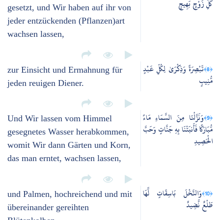
كُلِّ زَوْجٍ بَهِيجٍ
gesetzt, und Wir haben auf ihr von
jeder entzückenden (Pflanzen)art
wachsen lassen,
تَبْصِرَةً وَذِكْرَىٰ لِكُلِّ عَبْدٍ
﴿8﴾
zur Einsicht und Ermahnung für
مُّنِيبٍ
jeden reuigen Diener.
وَنَزَّلْنَا مِنَ السَّمَاءِ مَاءً
﴿9﴾
Und Wir lassen vom Himmel
مُّبَارَكًا فَأَنبَتْنَا بِهِ جَنَّاتٍ وَحَبَّ
gesegnetes Wasser herabkommen,
الْحَصِيدِ
womit Wir dann Gärten und Korn,
das man erntet, wachsen lassen,
وَالنَّخْلَ بَاسِقَاتٍ لَّهَا
﴿10﴾
und Palmen, hochreichend und mit
طَلْعٌ نَّضِيدٌ
übereinander gereihten