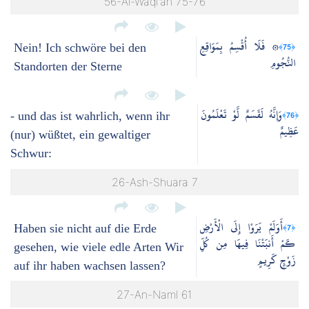
56-Al-Waqi’ah 75-76
۞ فَلَا أُقْسِمُ بِمَوَاقِعِ
﴿75﴾
Nein! Ich schwöre bei den
النُّجُومِ
Standorten der Sterne
وَإِنَّهُ لَقَسَمٌ لَّوْ تَعْلَمُونَ
﴿76﴾
- und das ist wahrlich, wenn ihr
عَظِيمٌ
(nur) wüßtet, ein gewaltiger
Schwur:
26-Ash-Shuara 7
أَوَلَمْ يَرَوْا إِلَى الْأَرْضِ
﴿7﴾
Haben sie nicht auf die Erde
كَمْ أَنبَتْنَا فِيهَا مِن كُلِّ
gesehen, wie viele edle Arten Wir
زَوْجٍ كَرِيمٍ
auf ihr haben wachsen lassen?
27-An-Naml 61