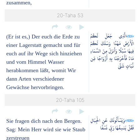
zusammen,
20-Taha 53
الَّذِي جَعَلَ لَكُمُ
﴿53﴾
(Er ist es,) Der euch die Erde zu
الْأَرْضَ مَهْدًا وَسَلَكَ لَكُمْ
einer Lagerstatt gemacht und für
فِيهَا سُبُلًا وَأَنزَلَ مِنَ السَّمَاءِ
euch auf ihr Wege sich hinziehen
مَاءً فَأَخْرَجْنَا بِهِ أَزْوَاجًا مِّن
und vom Himmel Wasser
نَّبَاتٍ شَتَّىٰ
herabkommen läßt, womit Wir
dann Arten verschiedener
Gewächse hervorbringen.
20-Taha 105
وَيَسْأَلُونَكَ عَنِ الْجِبَالِ
﴿105﴾
Sie fragen dich nach den Bergen.
فَقُلْ يَنسِفُهَا رَبِّي نَسْفًا
Sag: Mein Herr wird sie wie Staub
zerstreuen