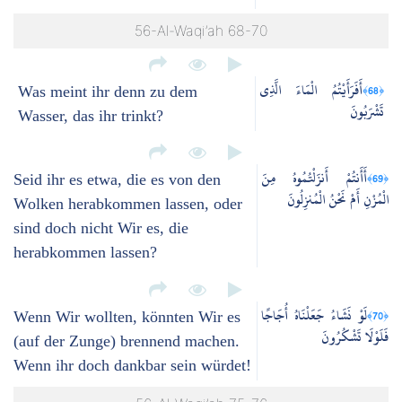
56-Al-Waqi’ah 68-70
أَفَرَأَيْتُمُ الْمَاءَ الَّذِي
﴿68﴾
Was meint ihr denn zu dem
تَشْرَبُونَ
Wasser, das ihr trinkt?
أَأَنتُمْ أَنزَلْتُمُوهُ مِنَ
﴿69﴾
Seid ihr es etwa, die es von den
الْمُزْنِ أَمْ نَحْنُ الْمُنزِلُونَ
Wolken herabkommen lassen, oder
sind doch nicht Wir es, die
herabkommen lassen?
لَوْ نَشَاءُ جَعَلْنَاهُ أُجَاجًا
﴿70﴾
Wenn Wir wollten, könnten Wir es
فَلَوْلَا تَشْكُرُونَ
(auf der Zunge) brennend machen.
Wenn ihr doch dankbar sein würdet!