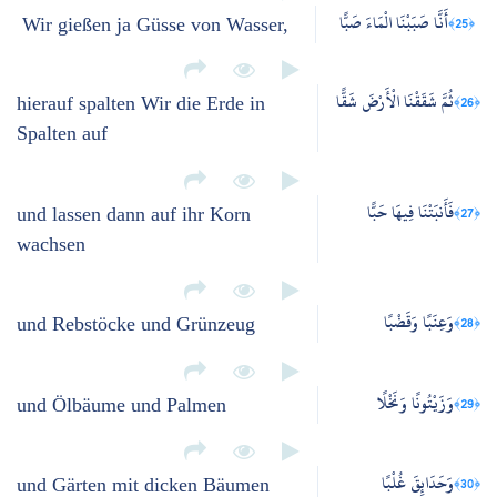
أَنَّا صَبَبْنَا الْمَاءَ صَبًّا
﴿25﴾
Wir gießen ja Güsse von Wasser,
ثُمَّ شَقَقْنَا الْأَرْضَ شَقًّا
﴿26﴾
hierauf spalten Wir die Erde in
Spalten auf
فَأَنبَتْنَا فِيهَا حَبًّا
﴿27﴾
und lassen dann auf ihr Korn
wachsen
وَعِنَبًا وَقَضْبًا
﴿28﴾
und Rebstöcke und Grünzeug
وَزَيْتُونًا وَنَخْلًا
﴿29﴾
und Ölbäume und Palmen
وَحَدَائِقَ غُلْبًا
﴿30﴾
und Gärten mit dicken Bäumen