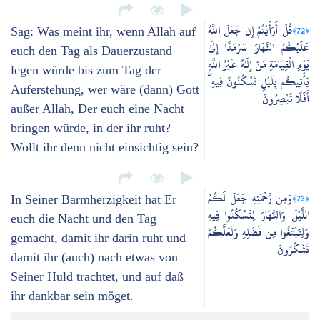
قُلْ أَرَأَيْتُمْ إِن جَعَلَ اللَّهُ
﴿72﴾
Sag: Was meint ihr, wenn Allah auf
عَلَيْكُمُ النَّهَارَ سَرْمَدًا إِلَىٰ
euch den Tag als Dauerzustand
يَوْمِ الْقِيَامَةِ مَنْ إِلَٰهٌ غَيْرُ اللَّهِ
legen würde bis zum Tag der
يَأْتِيكُم بِلَيْلٍ تَسْكُنُونَ فِيهِ ۖ
Auferstehung, wer wäre (dann) Gott
أَفَلَا تُبْصِرُونَ
außer Allah, Der euch eine Nacht
bringen würde, in der ihr ruht?
Wollt ihr denn nicht einsichtig sein?
وَمِن رَّحْمَتِهِ جَعَلَ لَكُمُ
﴿73﴾
In Seiner Barmherzigkeit hat Er
اللَّيْلَ وَالنَّهَارَ لِتَسْكُنُوا فِيهِ
euch die Nacht und den Tag
وَلِتَبْتَغُوا مِن فَضْلِهِ وَلَعَلَّكُمْ
gemacht, damit ihr darin ruht und
تَشْكُرُونَ
damit ihr (auch) nach etwas von
Seiner Huld trachtet, und auf daß
ihr dankbar sein möget.