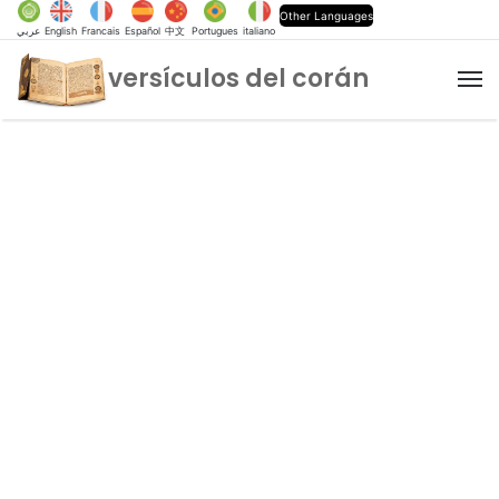
Other Languages
عربي
English
Francais
Español
中文
Portugues
italiano
versículos del corán
M