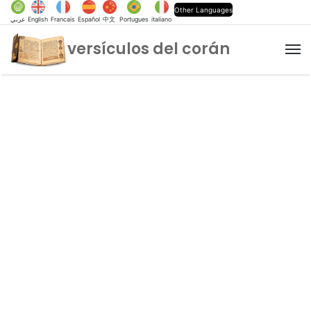
Other Languages
عربي
English
Francais
Español
中文
Portugues
italiano
versículos del corán
M