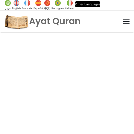
Other Languages
عربي
English
Francais
Español
中文
Portugues
italiano
Ayat Quran
M