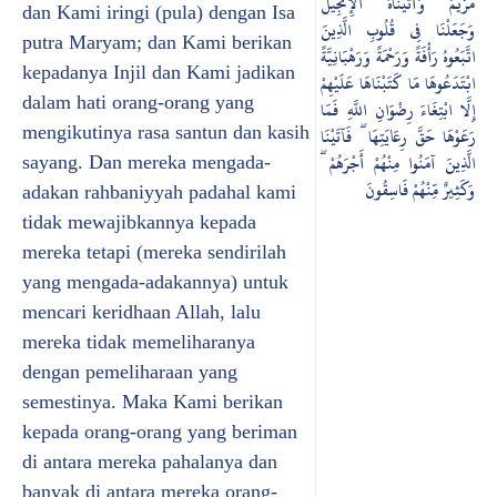
مَرْيَمَ وَآتَيْنَاهُ الْإِنجِيلَ
dan Kami iringi (pula) dengan Isa
وَجَعَلْنَا فِي قُلُوبِ الَّذِينَ
putra Maryam; dan Kami berikan
اتَّبَعُوهُ رَأْفَةً وَرَحْمَةً وَرَهْبَانِيَّةً
kepadanya Injil dan Kami jadikan
ابْتَدَعُوهَا مَا كَتَبْنَاهَا عَلَيْهِمْ
dalam hati orang-orang yang
إِلَّا ابْتِغَاءَ رِضْوَانِ اللَّهِ فَمَا
mengikutinya rasa santun dan kasih
رَعَوْهَا حَقَّ رِعَايَتِهَا ۖ فَآتَيْنَا
الَّذِينَ آمَنُوا مِنْهُمْ أَجْرَهُمْ ۖ
sayang. Dan mereka mengada-
وَكَثِيرٌ مِّنْهُمْ فَاسِقُونَ
adakan rahbaniyyah padahal kami
tidak mewajibkannya kepada
mereka tetapi (mereka sendirilah
yang mengada-adakannya) untuk
mencari keridhaan Allah, lalu
mereka tidak memeliharanya
dengan pemeliharaan yang
semestinya. Maka Kami berikan
kepada orang-orang yang beriman
di antara mereka pahalanya dan
banyak di antara mereka orang-