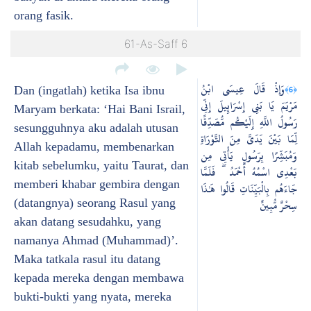
orang fasik.
61-As-Saff 6
وَإِذْ قَالَ عِيسَى ابْنُ
﴿6﴾
Dan (ingatlah) ketika Isa ibnu
مَرْيَمَ يَا بَنِي إِسْرَائِيلَ إِنِّي
Maryam berkata: ‘Hai Bani Israil,
رَسُولُ اللَّهِ إِلَيْكُم مُّصَدِّقًا
sesungguhnya aku adalah utusan
لِّمَا بَيْنَ يَدَيَّ مِنَ التَّوْرَاةِ
Allah kepadamu, membenarkan
وَمُبَشِّرًا بِرَسُولٍ يَأْتِي مِن
kitab sebelumku, yaitu Taurat, dan
بَعْدِي اسْمُهُ أَحْمَدُ ۖ فَلَمَّا
memberi khabar gembira dengan
جَاءَهُم بِالْبَيِّنَاتِ قَالُوا هَٰذَا
(datangnya) seorang Rasul yang
سِحْرٌ مُّبِينٌ
akan datang sesudahku, yang
namanya Ahmad (Muhammad)’.
Maka tatkala rasul itu datang
kepada mereka dengan membawa
bukti-bukti yang nyata, mereka