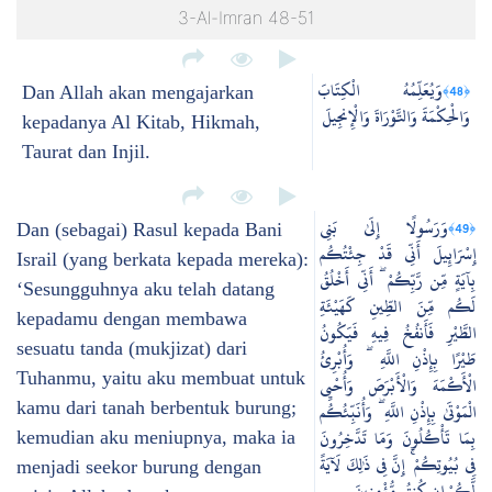
3-Al-Imran 48-51
وَيُعَلِّمُهُ الْكِتَابَ
﴿48﴾
Dan Allah akan mengajarkan
وَالْحِكْمَةَ وَالتَّوْرَاةَ وَالْإِنجِيلَ
kepadanya Al Kitab, Hikmah,
Taurat dan Injil.
وَرَسُولًا إِلَىٰ بَنِي
﴿49﴾
Dan (sebagai) Rasul kepada Bani
إِسْرَائِيلَ أَنِّي قَدْ جِئْتُكُم
Israil (yang berkata kepada mereka):
بِآيَةٍ مِّن رَّبِّكُمْ ۖ أَنِّي أَخْلُقُ
‘Sesungguhnya aku telah datang
لَكُم مِّنَ الطِّينِ كَهَيْئَةِ
kepadamu dengan membawa
الطَّيْرِ فَأَنفُخُ فِيهِ فَيَكُونُ
sesuatu tanda (mukjizat) dari
طَيْرًا بِإِذْنِ اللَّهِ ۖ وَأُبْرِئُ
Tuhanmu, yaitu aku membuat untuk
الْأَكْمَهَ وَالْأَبْرَصَ وَأُحْيِي
kamu dari tanah berbentuk burung;
الْمَوْتَىٰ بِإِذْنِ اللَّهِ ۖ وَأُنَبِّئُكُم
بِمَا تَأْكُلُونَ وَمَا تَدَّخِرُونَ
kemudian aku meniupnya, maka ia
فِي بُيُوتِكُمْ ۚ إِنَّ فِي ذَٰلِكَ لَآيَةً
menjadi seekor burung dengan
لَّكُمْ إِن كُنتُم مُّؤْمِنِينَ