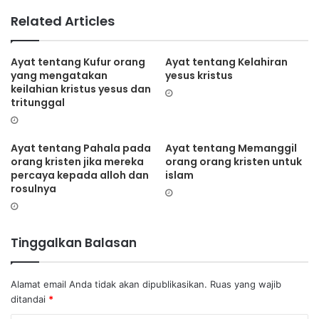
b
Related Articles
s
i
t
Ayat tentang Kufur orang
Ayat tentang Kelahiran
yang mengatakan
yesus kristus
e
keilahian kristus yesus dan
tritunggal
Ayat tentang Pahala pada
Ayat tentang Memanggil
orang kristen jika mereka
orang orang kristen untuk
percaya kepada alloh dan
islam
rosulnya
Tinggalkan Balasan
Alamat email Anda tidak akan dipublikasikan.
Ruas yang wajib
ditandai
*