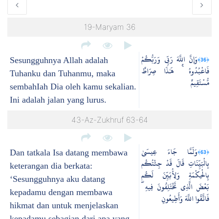
19-Maryam 36
وَإِنَّ اللَّهَ رَبِّي وَرَبُّكُمْ
﴿36﴾
Sesungguhnya Allah adalah
فَاعْبُدُوهُ ۚ هَٰذَا صِرَاطٌ
Tuhanku dan Tuhanmu, maka
مُّسْتَقِيمٌ
sembahIah Dia oleh kamu sekalian.
Ini adalah jalan yang lurus.
43-Az-Zukhruf 63-64
وَلَمَّا جَاءَ عِيسَىٰ
﴿63﴾
Dan tatkala Isa datang membawa
بِالْبَيِّنَاتِ قَالَ قَدْ جِئْتُكُم
keterangan dia berkata:
بِالْحِكْمَةِ وَلِأُبَيِّنَ لَكُم
‘Sesungguhnya aku datang
بَعْضَ الَّذِي تَخْتَلِفُونَ فِيهِ ۖ
kepadamu dengan membawa
فَاتَّقُوا اللَّهَ وَأَطِيعُونِ
hikmat dan untuk menjelaskan
kepadamu sebagian dari apa yang