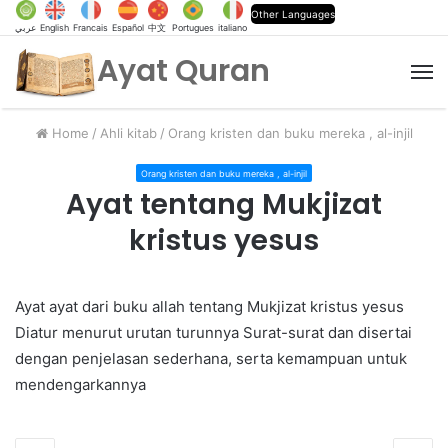
Other Languages
عربي
English
Francais
Español
中文
Portugues
italiano
Ayat Quran
M
Home
/
Ahli kitab
/
Orang kristen dan buku mereka , al-injil
Orang kristen dan buku mereka , al-injil
Ayat tentang Mukjizat
kristus yesus
Ayat ayat dari buku allah tentang Mukjizat kristus yesus
Diatur menurut urutan turunnya Surat-surat dan disertai
dengan penjelasan sederhana, serta kemampuan untuk
mendengarkannya