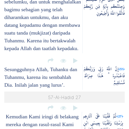
sebelumku, dan untuk menghalalkan
وَجِئْتُكُم بِآيَةٍ مِّن رَّبِّكُمْ
bagimu sebagian yang telah
فَاتَّقُوا اللَّهَ وَأَطِيعُونِ
diharamkan untukmu, dan aku
datang kepadamu dengan membawa
suatu tanda (mukjizat) daripada
Tuhanmu. Karena itu bertakwalah
kepada Allah dan taatlah kepadaku.
إِنَّ اللَّهَ رَبِّي وَرَبُّكُمْ
﴿51﴾
Sesungguhnya Allah, Tuhanku dan
فَاعْبُدُوهُ ۗ هَٰذَا صِرَاطٌ
Tuhanmu, karena itu sembahlah
مُّسْتَقِيمٌ
Dia. Inilah jalan yang lurus’.
57-Al-Hadid 27
ثُمَّ قَفَّيْنَا عَلَىٰ آثَارِهِم
﴿27﴾
Kemudian Kami iringi di belakang
بِرُسُلِنَا وَقَفَّيْنَا بِعِيسَى ابْنِ
mereka dengan rasul-rasul Kami