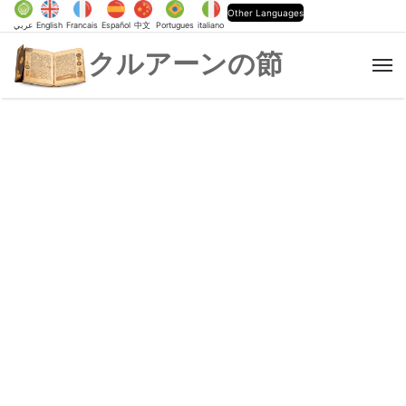
Other Languages
عربي
English
Francais
Español
中文
Portugues
italiano
クルアーンの節
M