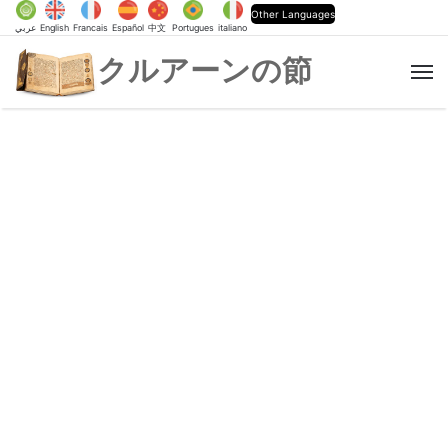
Other Languages
عربي
English
Francais
Español
中文
Portugues
italiano
クルアーンの節
M