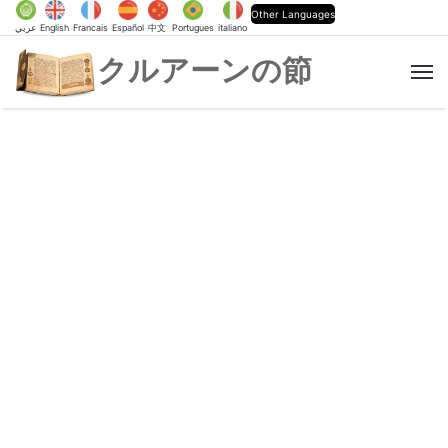
Other Languages
عربي
English
Francais
Español
中文
Portugues
italiano
クルアーンの節
M