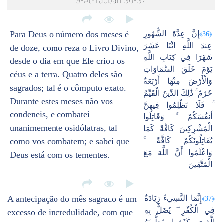
9-At-Taubah 36-37
Para Deus o número dos meses é
إِنَّ عِدَّةَ الشُّهُورِ
﴿36﴾
عِندَ اللَّهِ اثْنَا عَشَرَ
de doze, como reza o Livro Divino,
شَهْرًا فِي كِتَابِ اللَّهِ
desde o dia em que Ele criou os
يَوْمَ خَلَقَ السَّمَاوَاتِ
céus e a terra. Quatro deles são
وَالْأَرْضَ مِنْهَا أَرْبَعَةٌ
sagrados; tal é o cômputo exato.
حُرُمٌ ۚ ذَٰلِكَ الدِّينُ الْقَيِّمُ
Durante estes meses não vos
ۚ فَلَا تَظْلِمُوا فِيهِنَّ
condeneis, e combatei
أَنفُسَكُمْ ۚ وَقَاتِلُوا
unanimemente osidólatras, tal
الْمُشْرِكِينَ كَافَّةً كَمَا
como vos combatem; e sabei que
يُقَاتِلُونَكُمْ كَافَّةً ۚ
وَاعْلَمُوا أَنَّ اللَّهَ مَعَ
Deus está com os tementes.
الْمُتَّقِينَ
A antecipação do mês sagrado é um
إِنَّمَا النَّسِيءُ زِيَادَةٌ
﴿37﴾
فِي الْكُفْرِ ۖ يُضَلُّ بِهِ
excesso de incredulidade, com que
الَّذِينَ كَفَرُوا يُحِلُّونَهُ