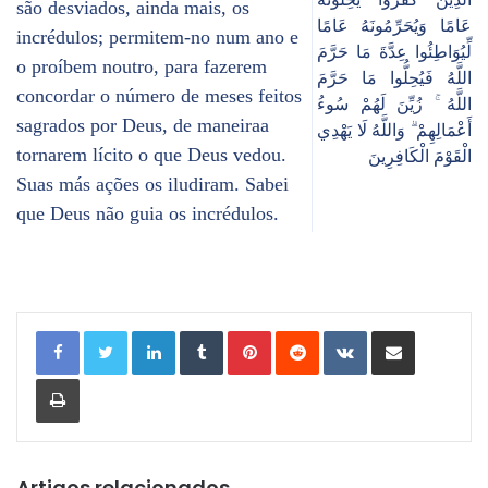
são desviados, ainda mais, os
عَامًا وَيُحَرِّمُونَهُ عَامًا
incrédulos; permitem-no num ano e
لِّيُوَاطِئُوا عِدَّةَ مَا حَرَّمَ
o proíbem noutro, para fazerem
اللَّهُ فَيُحِلُّوا مَا حَرَّمَ
concordar o número de meses feitos
اللَّهُ ۚ زُيِّنَ لَهُمْ سُوءُ
sagrados por Deus, de maneiraa
أَعْمَالِهِمْ ۗ وَاللَّهُ لَا يَهْدِي
tornarem lícito o que Deus vedou.
الْقَوْمَ الْكَافِرِينَ
Suas más ações os iludiram. Sabei
que Deus não guia os incrédulos.
Linkedin
Tumblr
Pinterest
Reddit
VKontakte
Compartilhar via e-mail
Imprimir
Artigos relacionados