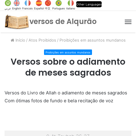
Other Languages
عربي
English
Francais
Español
中文
Portugues
italiano
versos de Alqurão
M
Início
/
Atos Proibidos
/
Proibições em assuntos mundanos
Proibições em assuntos mundanos
Versos sobre o adiamento
de meses sagrados
Versos do Livro de Allah o adiamento de meses sagrados
Com ótimas fotos de fundo e bela recitação de voz