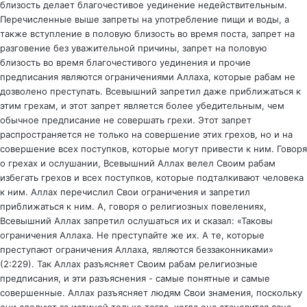
близость делает благочестивое уединение недействительным.
Перечисленные выше запреты на употребление пищи и воды, а
также вступление в половую близость во время поста, запрет на
разговение без уважительной причины, запрет на половую
близость во время благочестивого уединения и прочие
предписания являются ограничениями Аллаха, которые рабам не
дозволено преступать. Всевышний запретил даже приближаться к
этим грехам, и этот запрет является более убедительным, чем
обычное предписание не совершать грехи. Этот запрет
распространяется не только на совершение этих грехов, но и на
совершение всех поступков, которые могут привести к ним. Говоря
о грехах и ослушании, Всевышний Аллах велел Своим рабам
избегать грехов и всех поступков, которые подталкивают человека
к ним. Аллах перечислил Свои ограничения и запретил
приближаться к ним. А, говоря о религиозных повелениях,
Всевышний Аллах запретил ослушаться их и сказал: «Таковы
ограничения Аллаха. Не преступайте же их. А те, которые
преступают ограничения Аллаха, являются беззаконниками»
(2:229). Так Аллах разъясняет Своим рабам религиозные
предписания, и эти разъяснения - самые понятные и самые
совершенные. Аллах разъясняет людям Свои знамения, поскольку