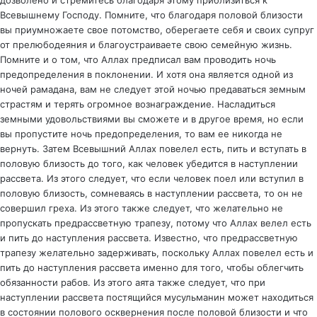
дозволено и стремитесь благодаря этому приблизиться к
Всевышнему Господу. Помните, что благодаря половой близости
вы приумножаете свое потомство, оберегаете себя и своих супруг
от прелюбодеяния и благоустраиваете свою семейную жизнь.
Помните и о том, что Аллах предписал вам проводить ночь
предопределения в поклонении. И хотя она является одной из
ночей рамадана, вам не следует этой ночью предаваться земным
страстям и терять огромное вознаграждение. Насладиться
земными удовольствиями вы сможете и в другое время, но если
вы пропустите ночь предопределения, то вам ее никогда не
вернуть. Затем Всевышний Аллах повелел есть, пить и вступать в
половую близость до того, как человек убедится в наступлении
рассвета. Из этого следует, что если человек поел или вступил в
половую близость, сомневаясь в наступлении рассвета, то он не
совершил греха. Из этого также следует, что желательно не
пропускать предрассветную трапезу, потому что Аллах велел есть
и пить до наступления рассвета. Известно, что предрассветную
трапезу желательно задерживать, поскольку Аллах повелел есть и
пить до наступления рассвета именно для того, чтобы облегчить
обязанности рабов. Из этого аята также следует, что при
наступлении рассвета постящийся мусульманин может находиться
в состоянии полового осквернения после половой близости и что