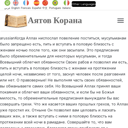
Other Languages
عربي
English
Francais
Español
中文
Portugues
italiano
Аятов Корана
M
arussianКогда Аллах ниспослал повеление поститься, мусульманам
было запрещено есть, пить и вступать в половую близость с
женами ночью после того, как они засыпали. Это предписание
было обременительным для некоторых мусульман, и тогда
Всевышний облегчил обязанности Своих рабов и позволил им есть,
пить и вступать в половую близость с женами на протяжении
целой ночи, независимо от того, заснул человек после разговения
или нет. О правоверные! Не выполняя часть своих обязанностей,
вы обманываете самих себя. Но Всевышний Аллах принял ваши
покаяния и облегчил ваши обязанности, и если бы не Божья
милость, то обременительные предписания вынуждали бы вас
совершать грехи. Что же касается ваших прошлых грехов, то Аллах
уже простил их. Отныне Он позволил вам целовать и ласкать
ваших жен, а также вступать с ними в половую близость на
протяжении всей ночи в рамадане. Совершайте то, что вам