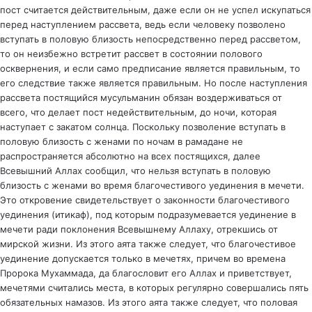
пост считается действительным, даже если он не успел искупаться
перед наступлением рассвета, ведь если человеку позволено
вступать в половую близость непосредственно перед рассветом,
то он неизбежно встретит рассвет в состоянии полового
осквернения, и если само предписание является правильным, то
его следствие также является правильным. Но после наступления
рассвета постящийся мусульманин обязан воздерживаться от
всего, что делает пост недействительным, до ночи, которая
наступает с закатом солнца. Поскольку позволение вступать в
половую близость с женами по ночам в рамадане не
распространяется абсолютно на всех постящихся, далее
Всевышний Аллах сообщил, что нельзя вступать в половую
близость с женами во время благочестивого уединения в мечети.
Это откровение свидетельствует о законности благочестивого
уединения (итикаф), под которым подразумевается уединение в
мечети ради поклонения Всевышнему Аллаху, отрекшись от
мирской жизни. Из этого аята также следует, что благочестивое
уединение допускается только в мечетях, причем во времена
Пророка Мухаммада, да благословит его Аллах и приветствует,
мечетями считались места, в которых регулярно совершались пять
обязательных намазов. Из этого аята также следует, что половая