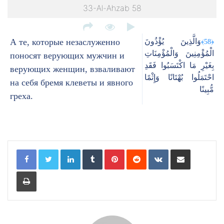
33-Al-Ahzab 58
А те, которые незаслуженно
وَالَّذِينَ يُؤْذُونَ
﴿58﴾
الْمُؤْمِنِينَ وَالْمُؤْمِنَاتِ
поносят верующих мужчин и
بِغَيْرِ مَا اكْتَسَبُوا فَقَدِ
верующих женщин, взваливают
احْتَمَلُوا بُهْتَانًا وَإِثْمًا
на себя бремя клеветы и явного
مُّبِينًا
греха.
LinkedIn
Tumblr
Pinterest
Reddit
VKontakte
Share via Email
Print