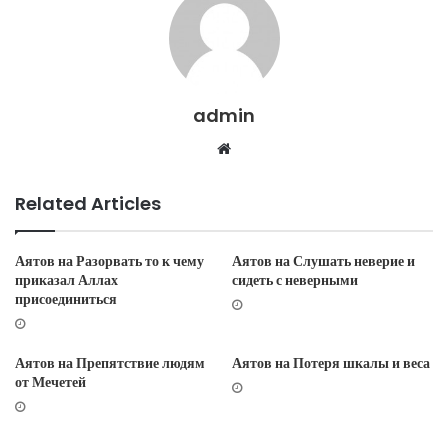
admin
W
e
b
Related Articles
s
i
t
Аятов на Разорвать то к чему
Аятов на Слушать неверие и
приказал Аллах
сидеть с неверными
e
присоединиться
Аятов на Препятствие людям
Аятов на Потеря шкалы и веса
от Мечетей