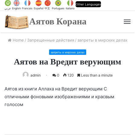
Other Languages
عربي
English
Francais
Español
中文
Portugues
italiano
Аятов Корана
M
Home
/
Запрещенные действия
/
запреты в мирских делах
запреты в мирских делах
Аятов на Вредит верующим
admin
0
120
Less than a minute
Аятов из книги Аллаха на Вредит верующим С
отличными фоновыми изображениями и красвым
голосом