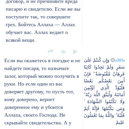
договор, и не причиняйте вреда
писарю и свидетелю. Если же вы
поступите так, то совершите
грех. Бойтесь Аллаха — Аллах
обучает вас. Аллах ведает о
всякой вещи.
Если вы окажетесь в поездке и не
۞ وَإِن كُنتُمْ عَلَىٰ
﴿283﴾
سَفَرٍ وَلَمْ تَجِدُوا كَاتِبًا
найдете писаря, то назначьте
فَرِهَانٌ مَّقْبُوضَةٌ ۖ فَإِنْ
залог, который можно получить в
أَمِنَ بَعْضُكُم بَعْضًا
руки. Но если один из вас
فَلْيُؤَدِّ الَّذِي اؤْتُمِنَ
доверяет другому, то пусть тот,
أَمَانَتَهُ وَلْيَتَّقِ اللَّهَ رَبَّهُ ۗ
кому доверено, вернет
وَلَا تَكْتُمُوا الشَّهَادَةَ ۚ
доверенное ему и убоится
وَمَن يَكْتُمْهَا فَإِنَّهُ آثِمٌ
Аллаха, своего Господа. Не
قَلْبُهُ ۗ وَاللَّهُ بِمَا تَعْمَلُونَ
скрывайте свидетельства. А у
عَلِيمٌ