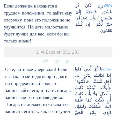
Если должник находится в
وَإِن كَانَ ذُو
﴿280﴾
عُسْرَةٍ فَنَظِرَةٌ إِلَىٰ
трудном положении, то дайте ему
مَيْسَرَةٍ ۚ وَأَن تَصَدَّقُوا
отсрочку, пока его положение не
خَيْرٌ لَّكُمْ ۖ إِن كُنتُمْ
улучшится. Но дать милостыню
تَعْلَمُونَ
будет лучше для вас, если бы вы
только знали!
2-Al-Baqarah 282-283
О те, которые уверовали! Если
يَا أَيُّهَا الَّذِينَ آمَنُوا
﴿282﴾
إِذَا تَدَايَنتُم بِدَيْنٍ إِلَىٰ
вы заключаете договор о долге
أَجَلٍ مُّسَمًّى فَاكْتُبُوهُ ۚ
на определенный срок, то
وَلْيَكْتُب بَّيْنَكُمْ كَاتِبٌ
записывайте его, и пусть писарь
بِالْعَدْلِ ۚ وَلَا يَأْبَ كَاتِبٌ
записывает его справедливо.
أَن يَكْتُبَ كَمَا عَلَّمَهُ
Писарь не должен отказываться
اللَّهُ ۚ فَلْيَكْتُبْ وَلْيُمْلِلِ
записать его так, как его научил
الَّذِي عَلَيْهِ الْحَقُّ