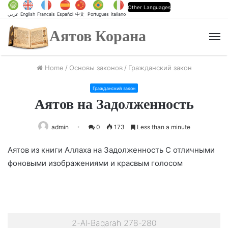
Other Languages
عربي
English
Francais
Español
中文
Portugues
italiano
Аятов Корана
M
Home
/
Основы законов
/
Гражданский закон
Гражданский закон
Аятов на Задолженность
admin
0
173
Less than a minute
Аятов из книги Аллаха на Задолженность С отличными
фоновыми изображениями и красвым голосом
2-Al-Baqarah 278-280