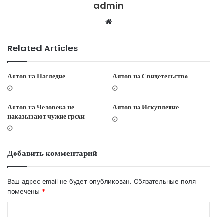
admin
W
e
b
Related Articles
s
i
t
Аятов на Наследие
Аятов на Свидетельство
e
Аятов на Человека не
Аятов на Искупление
наказывают чужие грехи
Добавить комментарий
Ваш адрес email не будет опубликован.
Обязательные поля
помечены
*