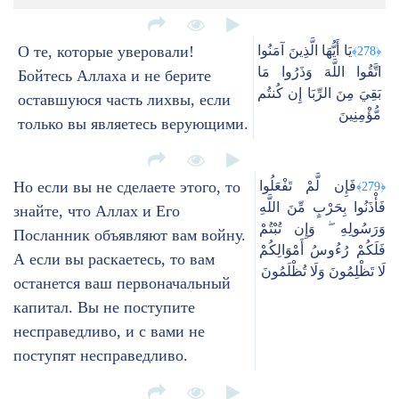
О те, которые уверовали!
يَا أَيُّهَا الَّذِينَ آمَنُوا
﴿278﴾
اتَّقُوا اللَّهَ وَذَرُوا مَا
Бойтесь Аллаха и не берите
بَقِيَ مِنَ الرِّبَا إِن كُنتُم
оставшуюся часть лихвы, если
مُّؤْمِنِينَ
только вы являетесь верующими.
Но если вы не сделаете этого, то
فَإِن لَّمْ تَفْعَلُوا
﴿279﴾
فَأْذَنُوا بِحَرْبٍ مِّنَ اللَّهِ
знайте, что Аллах и Его
وَرَسُولِهِ ۖ وَإِن تُبْتُمْ
Посланник объявляют вам войну.
فَلَكُمْ رُءُوسُ أَمْوَالِكُمْ
А если вы раскаетесь, то вам
لَا تَظْلِمُونَ وَلَا تُظْلَمُونَ
останется ваш первоначальный
капитал. Вы не поступите
несправедливо, и с вами не
поступят несправедливо.