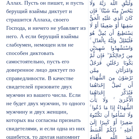
Аллах. Пусть он пишет, и пусть
وَلْيَتَّقِ اللَّهَ رَبَّهُ وَلَا
берущий взаймы диктует и
يَبْخَسْ مِنْهُ شَيْئًا ۚ فَإِن
كَانَ الَّذِي عَلَيْهِ الْحَقُّ
страшится Аллаха, своего
سَفِيهًا أَوْ ضَعِيفًا أَوْ لَا
Господа, и ничего не убавляет из
يَسْتَطِيعُ أَن يُمِلَّ هُوَ
него. А если берущий взаймы
فَلْيُمْلِلْ وَلِيُّهُ بِالْعَدْلِ ۚ
слабоумен, немощен или не
وَاسْتَشْهِدُوا شَهِيدَيْنِ
способен диктовать
مِن رِّجَالِكُمْ ۖ فَإِن لَّمْ
самостоятельно, пусть его
يَكُونَا رَجُلَيْنِ فَرَجُلٌ
доверенное лицо диктует по
وَامْرَأَتَانِ مِمَّن
справедливости. В качестве
تَرْضَوْنَ مِنَ الشُّهَدَاءِ
أَن تَضِلَّ إِحْدَاهُمَا
свидетелей призовите двух
فَتُذَكِّرَ إِحْدَاهُمَا
мужчин из вашего числа. Если
الْأُخْرَىٰ ۚ وَلَا يَأْبَ
не будет двух мужчин, то одного
الشُّهَدَاءُ إِذَا مَا دُعُوا ۚ
мужчину и двух женщин,
وَلَا تَسْأَمُوا أَن تَكْتُبُوهُ
которых вы согласны признать
صَغِيرًا أَوْ كَبِيرًا إِلَىٰ
свидетелями, и если одна из них
أَجَلِهِ ۚ ذَٰلِكُمْ أَقْسَطُ
ошибется, то другая напомнит
عِندَ اللَّهِ وَأَقْوَمُ