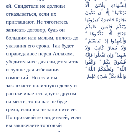
ей. Свидетели не должны
لِلشَّهَادَةِ وَأَدْنَىٰ أَلَّا
تَرْتَابُوا ۖ إِلَّا أَن تَكُونَ
отказываться, если их
تِجَارَةً حَاضِرَةً تُدِيرُونَهَا
приглашают. Не тяготитесь
بَيْنَكُمْ فَلَيْسَ عَلَيْكُمْ
записать договор, будь он
جُنَاحٌ أَلَّا تَكْتُبُوهَا ۗ
большим или малым, вплоть до
وَأَشْهِدُوا إِذَا تَبَايَعْتُمْ ۚ
указания его срока. Так будет
وَلَا يُضَارَّ كَاتِبٌ وَلَا
справедливее перед Аллахом,
شَهِيدٌ ۚ وَإِن تَفْعَلُوا فَإِنَّهُ
убедительнее для свидетельства
فُسُوقٌ بِكُمْ ۗ وَاتَّقُوا
и лучше для избежания
اللَّهَ ۖ وَيُعَلِّمُكُمُ اللَّهُ ۗ
وَاللَّهُ بِكُلِّ شَيْءٍ عَلِيمٌ
сомнений. Но если вы
заключаете наличную сделку и
расплачиваетесь друг с другом
на месте, то на вас не будет
греха, если вы не запишите ее.
Но призывайте свидетелей, если
вы заключаете торговый