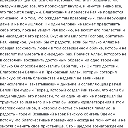
прекрасных цветов. Все они настолько чисты и прозрачны, что
снаружи видно все, что происходит внутри, и изнутри видно все,
что творится снаружи. Благоухания и прелести Рая не поддаются
описанию. А о том, что ожидает там правоверных, сами верующие
даже и не помышляют. Ни один человек не может представить
себе этого, пока не увидит Рая воочию, не вкусит его прелестей и
не насладится его красой. Вкусив эти милости Господа, обитатели
Рая, наверное, умерли бы от радости, если бы только Аллах не
обещал воскресить людей в том совершенном облике, который не
позволит им умереть в очередной раз. Пречист Аллах, Которого не
в состоянии восхвалить достойным образом ни одно творение!
Только Он способен восхвалить Себя так, как Он того достоин.
Благословен Великий и Прекрасный Аллах, Который сотворил
Райскую обитель блаженства и наделил ее величием и
великолепием, захватывающим дыхание и ослепляющим разум!
Велик Премудрый Творец, Который создал Рай таким, что если бы
люди увидели его прелести, то ни один из них не прекращал бы
трудиться во имя него и не стал бы искать удовлетворения в этом
беспокойном мире, в котором счастье сменяется печалью, а
радость - горем! Всевышний нарек Райскую обитель Эдемом,
потому что благочестивые праведники никогда не покинут ее и не
захотят сменить свое пристанище. Это - щедрое вознаграждение,