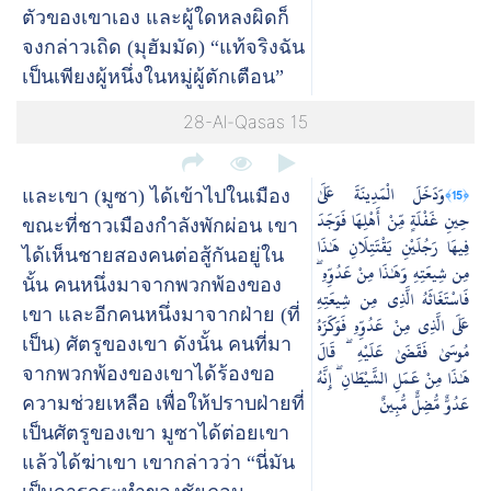
ตัวของเขาเอง และผู้ใดหลงผิดก็
จงกล่าวเถิด (มุฮัมมัด) “แท้จริงฉัน
เป็นเพียงผู้หนึ่งในหมู่ผู้ตักเตือน”
28-Al-Qasas 15
وَدَخَلَ الْمَدِينَةَ عَلَىٰ
﴿15﴾
และเขา (มูซา) ได้เข้าไปในเมือง
حِينِ غَفْلَةٍ مِّنْ أَهْلِهَا فَوَجَدَ
ขณะที่ชาวเมืองกำลังพักผ่อน เขา
فِيهَا رَجُلَيْنِ يَقْتَتِلَانِ هَٰذَا
ได้เห็นชายสองคนต่อสู้กันอยู่ใน
مِن شِيعَتِهِ وَهَٰذَا مِنْ عَدُوِّهِ ۖ
นั้น คนหนึ่งมาจากพวกพ้องของ
فَاسْتَغَاثَهُ الَّذِي مِن شِيعَتِهِ
เขา และอีกคนหนึ่งมาจากฝ่าย (ที่
عَلَى الَّذِي مِنْ عَدُوِّهِ فَوَكَزَهُ
เป็น) ศัตรูของเขา ดังนั้น คนที่มา
مُوسَىٰ فَقَضَىٰ عَلَيْهِ ۖ قَالَ
จากพวกพ้องของเขาได้ร้องขอ
هَٰذَا مِنْ عَمَلِ الشَّيْطَانِ ۖ إِنَّهُ
عَدُوٌّ مُّضِلٌّ مُّبِينٌ
ความช่วยเหลือ เพื่อให้ปราบฝ่ายที่
เป็นศัตรูของเขา มูซาได้ต่อยเขา
แล้วได้ฆ่าเขา เขากล่าวว่า “นี่มัน