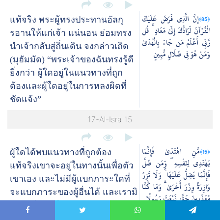
إِنَّ الَّذِي فَرَضَ عَلَيْكَ
﴿85﴾
แท้จริง พระผู้ทรงประทานอัลกุ
الْقُرْآنَ لَرَادُّكَ إِلَىٰ مَعَادٍ ۚ قُل
รอานให้แก่เจ้า แน่นอน ย่อมทรง
رَّبِّي أَعْلَمُ مَن جَاءَ بِالْهُدَىٰ
นำเจ้ากลับสู่ถิ่นเดิน จงกล่าวเถิด
وَمَنْ هُوَ فِي ضَلَالٍ مُّبِينٍ
(มุฮัมมัด) “พระเจ้าของฉันทรงรู้ดี
ยิ่งกว่า ผู้ใดอยู่ในแนวทางที่ถูก
ต้องและผู้ใดอยู่ในการหลงผิดที่
ชัดแจ้ง”
17-Al-Isra 15
مَّنِ اهْتَدَىٰ فَإِنَّمَا
﴿15﴾
ผู้ใดได้พบแนวทางที่ถูกต้อง
يَهْتَدِي لِنَفْسِهِ ۖ وَمَن ضَلَّ
แท้จริงเขาจะอยู่ในทางนั้นเพื่อตัว
فَإِنَّمَا يَضِلُّ عَلَيْهَا ۚ وَلَا تَزِرُ
เขาเอง และไม่มีผู้แบกภาระใดที่
وَازِرَةٌ وِزْرَ أُخْرَىٰ ۗ وَمَا كُنَّا
จะแบกภาระของผู้อื่นได้ และเรามิ
مُعَذِّبِينَ حَتَّىٰ نَبْعَثَ رَسُولًا
เคยลงโทษผู้ใด จนกว่าเราจะแต่ง
ตั้งร่อซูลมา