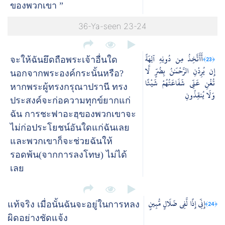
ของพวกเขา ”
36-Ya-seen 23-24
أَأَتَّخِذُ مِن دُونِهِ آلِهَةً
﴿23﴾
จะให้ฉันยึดถือพระเจ้าอื่นใด
إِن يُرِدْنِ الرَّحْمَٰنُ بِضُرٍّ لَّا
นอกจากพระองค์กระนั้นหรือ?
تُغْنِ عَنِّي شَفَاعَتُهُمْ شَيْئًا
หากพระผู้ทรงกรุณาปรานี ทรง
وَلَا يُنقِذُونِ
ประสงค์จะก่อความทุกข์ยากแก่
ฉัน การชะฟาอะฮฺของพวกเขาจะ
ไม่ก่อประโยชน์อันใดแก่ฉันเลย
และพวกเขาก็จะช่วยฉันให้
รอดพ้น(จากการลงโทษ) ไม่ได้
เลย
إِنِّي إِذًا لَّفِي ضَلَالٍ مُّبِينٍ
﴿24﴾
แท้จริง เมื่อนั้นฉันจะอยู่ในการหลง
ผิดอย่างชัดแจ้ง