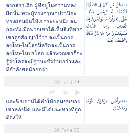
قُلْ مَن كَانَ فِي الضَّلَالَةِ
﴿75﴾
จงกล่าวเถิด ผู้ที่อยู่ในความหลง
فَلْيَمْدُدْ لَهُ الرَّحْمَٰنُ مَدًّا ۚ
ผิดนั้น พระผู้ทรงกรุณาปรานีจะ
حَتَّىٰ إِذَا رَأَوْا مَا يُوعَدُونَ إِمَّا
ทรงผ่อนผันให้เขาระยะหนึ่ง จน
الْعَذَابَ وَإِمَّا السَّاعَةَ
กระทั่งเมื่อพวกเขาได้เห็นสิ่งที่พวก
فَسَيَعْلَمُونَ مَنْ هُوَ شَرٌّ مَّكَانًا
เขาถูกสัญญาไว้ว่า จะเป็นการ
وَأَضْعَفُ جُندًا
ลงโทษในโลกนี้หรือจะเป็นการ
ลงโทษในปรโลก แล้วพวกเขาก็จะ
รู้ว่าใครจะมีฐานะชั่วร้ายกว่าและ
มีกำลังพลน้อยกว่า
20-Taha 79
وَأَضَلَّ فِرْعَوْنُ قَوْمَهُ
﴿79﴾
และฟิรเอาน์ได้ทำให้กลุ่มชนของ
وَمَا هَدَىٰ
เขาหลงผิด และมิได้แนะทางที่ถูก
ต้องให้
20-Taha 85