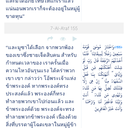
และมิได้อภัยโทษให้แก่เราแล้ว
แน่นอนพวกเราก็จะต้องอยู่ในหมู่ผู้
ขาดทุน”
7-Al-A’raf 155
وَاخْتَارَ مُوسَىٰ قَوْمَهُ
﴿155﴾
“และมูซาได้เลือก จากพวกพ้อง
سَبْعِينَ رَجُلًا لِّمِيقَاتِنَا ۖ فَلَمَّا
ของเขาซึ่งชายเจ็ดสิบคน สำหรับ
أَخَذَتْهُمُ الرَّجْفَةُ قَالَ رَبِّ لَوْ
กำหนดเวลาของ เราครั้นเมื่อ
شِئْتَ أَهْلَكْتَهُم مِّن قَبْلُ
ความไหวอันรุนแรง ได้คร่าพวก
وَإِيَّايَ ۖ أَتُهْلِكُنَا بِمَا فَعَلَ
เขา เขา กล่าวว่า โอ้พระเจ้าแห่ง
السُّفَهَاءُ مِنَّا ۖ إِنْ هِيَ إِلَّا
ข้าพระองค์ หากพระองค์ทรง
فِتْنَتُكَ تُضِلُّ بِهَا مَن تَشَاءُ
ประสงค์แล้ว พระองค์ก็ทรง
وَتَهْدِي مَن تَشَاءُ ۖ أَنتَ
وَلِيُّنَا فَاغْفِرْ لَنَا وَارْحَمْنَا ۖ
ทำลายพวกเขาไปก่อนแล้ว และ
وَأَنتَ خَيْرُ الْغَافِرِينَ
ข้าพระองค์ด้วย พระองค์จะทรง
ทำลายพวกข้าพระองค์ เนื่องด้วย
สิ่งที่บรรดาผู้โฉดเขลาในหมู่ผู้ข้า