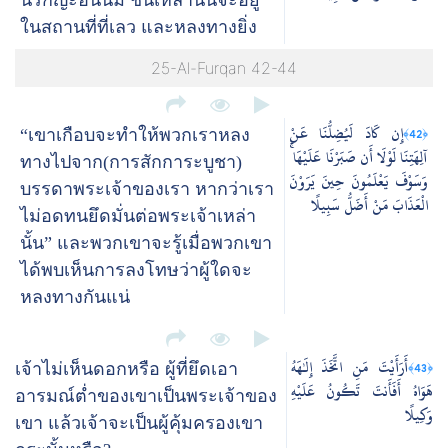
ในสถานที่ที่เลว และหลงทางยิ่ง
25-Al-Furqan 42-44
إِن كَادَ لَيُضِلُّنَا عَنْ
﴿42﴾
“เขาเกือบจะทำให้พวกเราหลง
آلِهَتِنَا لَوْلَا أَن صَبَرْنَا عَلَيْهَا ۚ
ทางไปจาก(การสักการะบูชา)
وَسَوْفَ يَعْلَمُونَ حِينَ يَرَوْنَ
บรรดาพระเจ้าของเรา หากว่าเรา
الْعَذَابَ مَنْ أَضَلُّ سَبِيلًا
ไม่อดทนยึดมั่นต่อพระเจ้าเหล่า
นั้น” และพวกเขาจะรู้เมื่อพวกเขา
ได้พบเห็นการลงโทษว่าผู้ใดจะ
หลงทางกันแน่
أَرَأَيْتَ مَنِ اتَّخَذَ إِلَٰهَهُ
﴿43﴾
เจ้าไม่เห็นดอกหรือ ผู้ที่ยึดเอา
هَوَاهُ أَفَأَنتَ تَكُونُ عَلَيْهِ
อารมณ์ต่ำของเขาเป็นพระเจ้าของ
وَكِيلًا
เขา แล้วเจ้าจะเป็นผู้คุ้มครองเขา