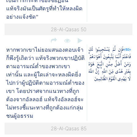
เป็นการกระทำของชัยฏอน
แท้จริงมันเป็นศัตรูที่ทำให้หลงผิด
อย่างแจ้งชัด”
28-Al-Qasas 50
فَإِن لَّمْ يَسْتَجِيبُوا لَكَ
﴿50﴾
หากพวกเขาไม่ยอมสนองตอบเจ้า
فَاعْلَمْ أَنَّمَا يَتَّبِعُونَ أَهْوَاءَهُمْ ۚ
ก็พึงรู้เถิดว่า แท้จริงพวกเขาปฏิบัติ
وَمَنْ أَضَلُّ مِمَّنِ اتَّبَعَ هَوَاهُ
ตามอารมณ์ต่ำของพวกเขา
بِغَيْرِ هُدًى مِّنَ اللَّهِ ۚ إِنَّ اللَّهَ
เท่านั้น และผู้ใดเล่าจะหลงผิดยิ่ง
لَا يَهْدِي الْقَوْمَ الظَّالِمِينَ
ไปกว่าผู้ปฏิบัติตามอารมณ์ต่ำของ
เขา โดยปราศจากแนวทางที่ถูก
ต้องจากอัลลอฮ์ แท้จริงอัลลอฮ์จะ
ไม่ทรงชี้แนะทางที่ถูกต้องแก่กลุ่ม
ชนผู้อธรรม
28-Al-Qasas 85