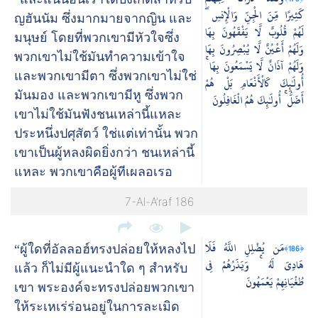
كَثِيرًا مِّنَ الْجِنِّ وَالْإِنسِ ۖ
ญฮันนัม ซึ่งมากมายจากญิน และ
لَهُمْ قُلُوبٌ لَّا يَفْقَهُونَ بِهَا
มนุษย์ โดยที่พวกเขามีหัวใจซึ่ง
وَلَهُمْ أَعْيُنٌ لَّا يُبْصِرُونَ بِهَا
พวกเขาไม่ใช้มันทำความเข้าใจ
وَلَهُمْ آذَانٌ لَّا يَسْمَعُونَ بِهَا ۚ
และพวกเขามีตา ซึ่งพวกเขาไม่ใช่
أُولَٰئِكَ كَالْأَنْعَامِ بَلْ هُمْ
มันมอง และพวกเขามีหู ซึ่งพวก
أَضَلُّ ۚ أُولَٰئِكَ هُمُ الْغَافِلُونَ
เขาไม่ใช้มันฟังชนเหล่านี้แหละ
ประหนึ่งปศุสัตว์ ใช่แต่เท่านั้น พวก
เขาเป็นผู้หลงผิดยิ่งกว่า ชนเหล่านี้
แหละ พวกเขาคือผู้ทีเผลอเรอ
7-Al-A’raf 186
مَن يُضْلِلِ اللَّهُ فَلَا
﴿186﴾
“ผู้ใดที่อัลลอฮ์ทรงปล่อยให้หลงไป
هَادِيَ لَهُ ۚ وَيَذَرُهُمْ فِي
แล้ว ก็ไม่มีผู้แนะนำใด ๆ สำหรับ
طُغْيَانِهِمْ يَعْمَهُونَ
เขา พระองค์จะทรงปล่อยพวกเขา
ให้ระเหเร่ร่อนอยู่ในการละเมิด