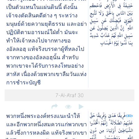
خَلِيفَةً فِي الْأَرْضِ فَاحْكُم
เป็นตัวแทนในแผ่นดินนี้ ดังนั้น
بَيْنَ النَّاسِ بِالْحَقِّ وَلَا تَتَّبِعِ
เจ้าจงตัดสินคดีต่าง ๆ ระหว่าง
الْهَوَىٰ فَيُضِلَّكَ عَن سَبِيلِ
มนุษย์ด้วยความยุติธรรม และอย่า
اللَّهِ ۚ إِنَّ الَّذِينَ يَضِلُّونَ عَن
ปฏิบัติตามอารมณ์ใฝ่ต่ำ มันจะ
سَبِيلِ اللَّهِ لَهُمْ عَذَابٌ شَدِيدٌ
ทำให้เจ้าหลงไปจากทางขอ
بِمَا نَسُوا يَوْمَ الْحِسَابِ
งอัลลอฮฺ แท้จริงบรรดาผู้ที่หลงไป
จากทางของอัลลอฮฺนั้น สำหรับ
พวกเขาจะได้รับการลงโทษอย่าง
สาหัส เนื่องด้วยพวกเขาลืมวันแห่ง
การชำระบัญชี
7-Al-A’raf 30
فَرِيقًا هَدَىٰ وَفَرِيقًا حَقَّ
﴿30﴾
พวกหนึ่งพระองค์ทรงแนะนำให้
عَلَيْهِمُ الضَّلَالَةُ ۗ إِنَّهُمُ اتَّخَذُوا
และอีกพวกหนึ่งสมควรแก่พวกเขา
الشَّيَاطِينَ أَوْلِيَاءَ مِن دُونِ
แล้วซึ่งการหลงผิด แท้จริงพวกเขา
اللَّهِ وَيَحْسَبُونَ أَنَّهُم