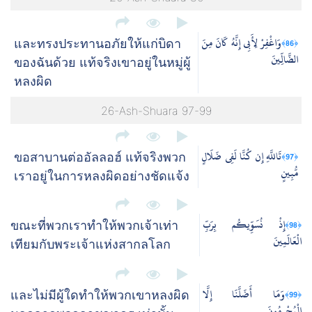
وَاغْفِرْ لِأَبِي إِنَّهُ كَانَ مِنَ
﴿86﴾
และทรงประทานอภัยให้แก่บิดา
الضَّالِّينَ
ของฉันด้วย แท้จริงเขาอยู่ในหมู่ผู้
หลงผิด
26-Ash-Shuara 97-99
تَاللَّهِ إِن كُنَّا لَفِي ضَلَالٍ
﴿97﴾
ขอสาบานต่ออัลลอฮ์ แท้จริงพวก
مُّبِينٍ
เราอยู่ในการหลงผิดอย่างชัดแจ้ง
إِذْ نُسَوِّيكُم بِرَبِّ
﴿98﴾
ขณะที่พวกเราทำให้พวกเจ้าเท่า
الْعَالَمِينَ
เทียมกับพระเจ้าแห่งสากลโลก
وَمَا أَضَلَّنَا إِلَّا
﴿99﴾
และไม่มีผู้ใดทำให้พวกเขาหลงผิด
الْمُجْرِمُونَ