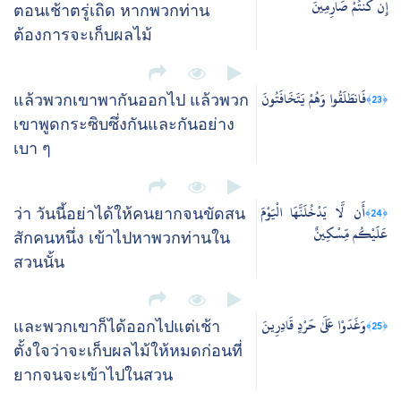
إِن كُنتُمْ صَارِمِينَ
ตอนเช้าตรู่เถิด หากพวกท่าน
ต้องการจะเก็บผลไม้
فَانطَلَقُوا وَهُمْ يَتَخَافَتُونَ
﴿23﴾
แล้วพวกเขาพากันออกไป แล้วพวก
เขาพูดกระซิบซึ่งกันและกันอย่าง
เบา ๆ
أَن لَّا يَدْخُلَنَّهَا الْيَوْمَ
﴿24﴾
ว่า วันนี้อย่าได้ให้คนยากจนขัดสน
عَلَيْكُم مِّسْكِينٌ
สักคนหนึ่ง เข้าไปหาพวกท่านใน
สวนนั้น
وَغَدَوْا عَلَىٰ حَرْدٍ قَادِرِينَ
﴿25﴾
และพวกเขาก็ได้ออกไปแต่เช้า
ตั้งใจว่าจะเก็บผลไม้ให้หมดก่อนที่
ยากจนจะเข้าไปในสวน