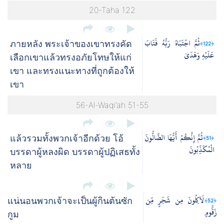
20-Taha 122
ثُمَّ اجْتَبَاهُ رَبُّهُ فَتَابَ
﴿122﴾
ภายหลัง พระเจ้าของเขาทรงคัด
عَلَيْهِ وَهَدَىٰ
เลือกเขาแล้วทรงอภัยโทษให้แก่
เขา และทรงแนะทางที่ถูกต้องให้
เขา
56-Al-Waqi’ah 51-55
ثُمَّ إِنَّكُمْ أَيُّهَا الضَّالُّونَ
﴿51﴾
แล้วรวมทั้งพวกเจ้าอีกด้วย โอ้
الْمُكَذِّبُونَ
บรรดาผู้หลงผิด บรรดาผู้ปฏิเสธทั้ง
หลาย
لَآكِلُونَ مِن شَجَرٍ مِّن
﴿52﴾
แน่นอนพวกเจ้าจะเป็นผู้กินต้นซัก
زَقُّومٍ
กูม