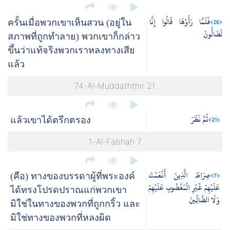
فَلَمَّا رَأَوْهَا قَالُوا إِنَّا
﴿26﴾
ครั้นเมื่อพวกเขาเห็นสวน (อยู่ใน
لَضَالُّونَ
สภาพที่ถูกทำลาย) พวกเขาก็กล่าว
ขึ้นว่าแท้จริงพวกเราหลงทางเสีย
แล้ว
74-Al-Muddaththir 21
ثُمَّ نَظَرَ
﴿21﴾
แล้วเขาได้ตรึกตรอง
1-Al-Fatihah 7
صِرَاطَ الَّذِينَ أَنْعَمْتَ
﴿7﴾
(คือ) ทางของบรรดาผู้ที่พระองค์
عَلَيْهِمْ غَيْرِ الْمَغْضُوبِ عَلَيْهِمْ
ได้ทรงโปรดปราณแก่พวกเขา
وَلَا الضَّالِّينَ
มิใช่ในทางของพวกที่ถูกกริ้ว และ
มิใช่ทางของพวกที่หลงผิด