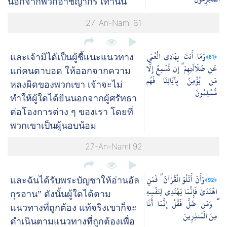
นอกจากพวกอาชญากร เท่านั้น
27-An-Naml 81
وَمَا أَنتَ بِهَادِي الْعُمْيِ
﴿81﴾
และเจ้ามิได้เป็นผู้ชี้แนะแนวทาง
عَن ضَلَالَتِهِمْ ۖ إِن تُسْمِعُ إِلَّا
แก่คนตาบอด ให้ออกจากความ
مَن يُؤْمِنُ بِآيَاتِنَا فَهُم
หลงผิดของพวกเขา เจ้าจะไม่
مُّسْلِمُونَ
ทำให้ผู้ใดได้ยินนอกจากผู้ศรัทธา
ต่อโองการต่าง ๆ ของเรา โดยที่
พวกเขาเป็นผู้นอบน้อม
27-An-Naml 92
وَأَنْ أَتْلُوَ الْقُرْآنَ ۖ فَمَنِ
﴿92﴾
และฉันได้รับพระบัญชาให้อ่านอัล
اهْتَدَىٰ فَإِنَّمَا يَهْتَدِي لِنَفْسِهِ
กุรอาน” ดังนั้นผู้ใดได้ตาม
ۖ وَمَن ضَلَّ فَقُلْ إِنَّمَا أَنَا
แนวทางที่ถูกต้อง แท้จริงเขาก็จะ
مِنَ الْمُنذِرِينَ
ดำเนินตามแนวทางที่ถูกต้องเพื่อ