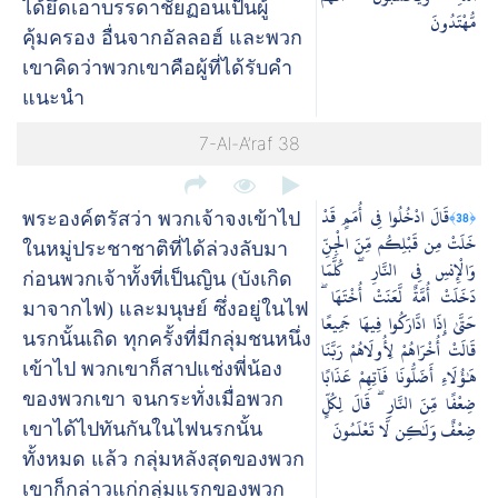
ได้ยึดเอาบรรดาชัยฏอนเป็นผู้
مُّهْتَدُونَ
คุ้มครอง อื่นจากอัลลอฮ์ และพวก
เขาคิดว่าพวกเขาคือผู้ที่ได้รับคำ
แนะนำ
7-Al-A’raf 38
قَالَ ادْخُلُوا فِي أُمَمٍ قَدْ
﴿38﴾
พระองค์ตรัสว่า พวกเจ้าจงเข้าไป
خَلَتْ مِن قَبْلِكُم مِّنَ الْجِنِّ
ในหมู่ประชาชาติที่ได้ล่วงลับมา
وَالْإِنسِ فِي النَّارِ ۖ كُلَّمَا
ก่อนพวกเจ้าทั้งที่เป็นญิน (บังเกิด
دَخَلَتْ أُمَّةٌ لَّعَنَتْ أُخْتَهَا ۖ
มาจากไฟ) และมนุษย์ ซึ่งอยู่ในไฟ
حَتَّىٰ إِذَا ادَّارَكُوا فِيهَا جَمِيعًا
นรกนั้นเถิด ทุกครั้งที่มีกลุ่มชนหนึ่ง
قَالَتْ أُخْرَاهُمْ لِأُولَاهُمْ رَبَّنَا
เข้าไป พวกเขาก็สาปแช่งพี่น้อง
هَٰؤُلَاءِ أَضَلُّونَا فَآتِهِمْ عَذَابًا
ของพวกเขา จนกระทั่งเมื่อพวก
ضِعْفًا مِّنَ النَّارِ ۖ قَالَ لِكُلٍّ
ضِعْفٌ وَلَٰكِن لَّا تَعْلَمُونَ
เขาได้ไปทันกันในไฟนรกนั้น
ทั้งหมด แล้ว กลุ่มหลังสุดของพวก
เขาก็กล่าวแก่กลุ่มแรกของพวก