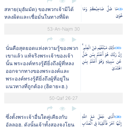
مَا ضَلَّ صَاحِبُكُمْ وَمَا
﴿2﴾
สหาย(มุฮัมมัด) ของพวกเจ้ามิได้
غَوَىٰ
หลงผิดและเชื่อมั่นในทางที่ผิด
53-An-Najm 30
ذَٰلِكَ مَبْلَغُهُم مِّنَ الْعِلْمِ ۚ
﴿30﴾
นั่นคือสุดยอดแห่งความรู้ของพวก
إِنَّ رَبَّكَ هُوَ أَعْلَمُ بِمَن ضَلَّ
เขาแล้ว แท้จริงพระเจ้าของเจ้า
عَن سَبِيلِهِ وَهُوَ أَعْلَمُ بِمَنِ
นั้น พระองค์ทรงรู้ดียิ่งถึงผู้ที่หลง
اهْتَدَىٰ
ออกจากทางของพระองค์และ
พระองค์ทรงรู้ดียิ่งถึงผู้ที่อยู่ใน
แนวทางที่ถูกต้อง (ฮิดายะฮ.)
50-Qaf 26-27
الَّذِي جَعَلَ مَعَ اللَّهِ
﴿26﴾
ซึ่งตั้งพระเจ้าอื่นใดคู่เคียงกับ
إِلَٰهًا آخَرَ فَأَلْقِيَاهُ فِي الْعَذَابِ
อัลลอฮ. ดังนั้นเจ้าทั้งสองจงโยน