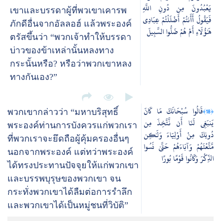
يَعْبُدُونَ مِن دُونِ اللَّهِ
เขาและบรรดาผู้ที่พวเขาเคารพ
فَيَقُولُ أَأَنتُمْ أَضْلَلْتُمْ عِبَادِي
ภักดีอื่นจากอัลลอฮ์ แล้วพระองค์
هَٰؤُلَاءِ أَمْ هُمْ ضَلُّوا السَّبِيلَ
ตรัสขึ้นว่า “พวกเจ้าทำให้บรรดา
บ่าวของข้าเหล่านั้นหลงทาง
กระนั้นหรือ? หรือว่าพวกเขาหลง
ทางกันเอง?”
قَالُوا سُبْحَانَكَ مَا كَانَ
﴿18﴾
พวกเขากล่าวว่า “มหาบริสุทธิ์
يَنبَغِي لَنَا أَن نَّتَّخِذَ مِن
พระองค์ท่านการบังควรแก่พวกเรา
دُونِكَ مِنْ أَوْلِيَاءَ وَلَٰكِن
ที่พวกเราจะยึดถือผู้คุ้มครองอื่นๆ
مَّتَّعْتَهُمْ وَآبَاءَهُمْ حَتَّىٰ نَسُوا
นอกจากพระองค์ แต่ทว่าพระองค์
الذِّكْرَ وَكَانُوا قَوْمًا بُورًا
ได้ทรงประทานปัจจุยให้แก่พวกเขา
และบรรพบุรุษของพวกเขา จน
กระทั่งพวกเขาได้ลืมต่อการรำลึก
และพวกเขาได้เป็นหมู่ชนที่วิบัติ”