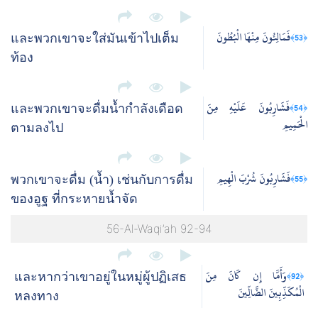
فَمَالِئُونَ مِنْهَا الْبُطُونَ
﴿53﴾
และพวกเขาจะใส่มันเข้าไปเต็ม
ท้อง
فَشَارِبُونَ عَلَيْهِ مِنَ
﴿54﴾
และพวกเขาจะดื่มน้ำกำลังเดือด
الْحَمِيمِ
ตามลงไป
فَشَارِبُونَ شُرْبَ الْهِيمِ
﴿55﴾
พวกเขาจะดื่ม (น้ำ) เช่นกับการดื่ม
ของอูฐ ที่กระหายน้ำจัด
56-Al-Waqi’ah 92-94
وَأَمَّا إِن كَانَ مِنَ
﴿92﴾
และหากว่าเขาอยู่ในหมู่ผู้ปฏิเสธ
الْمُكَذِّبِينَ الضَّالِّينَ
หลงทาง