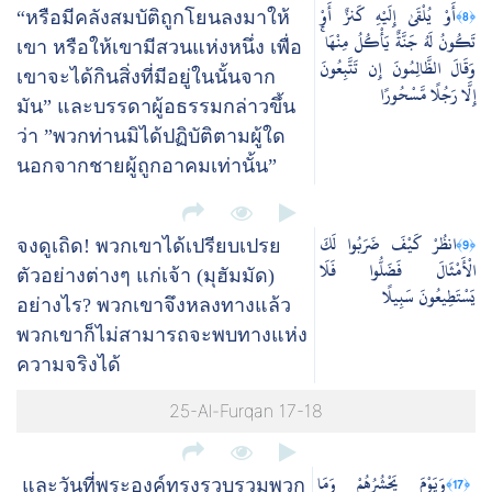
أَوْ يُلْقَىٰ إِلَيْهِ كَنزٌ أَوْ
﴿8﴾
“หรือมีคลังสมบัติถูกโยนลงมาให้
تَكُونُ لَهُ جَنَّةٌ يَأْكُلُ مِنْهَا ۚ
เขา หรือให้เขามีสวนแห่งหนึ่ง เพื่อ
وَقَالَ الظَّالِمُونَ إِن تَتَّبِعُونَ
เขาจะได้กินสิ่งที่มีอยู่ในนั้นจาก
إِلَّا رَجُلًا مَّسْحُورًا
มัน” และบรรดาผู้อธรรมกล่าวขึ้น
ว่า ”พวกท่านมิได้ปฏิบัติตามผู้ใด
นอกจากชายผู้ถูกอาคมเท่านั้น”
انظُرْ كَيْفَ ضَرَبُوا لَكَ
﴿9﴾
จงดูเถิด! พวกเขาได้เปรียบเปรย
الْأَمْثَالَ فَضَلُّوا فَلَا
ตัวอย่างต่างๆ แก่เจ้า (มุฮัมมัด)
يَسْتَطِيعُونَ سَبِيلًا
อย่างไร? พวกเขาจึงหลงทางแล้ว
พวกเขาก็ไม่สามารถจะพบทางแห่ง
ความจริงได้
25-Al-Furqan 17-18
وَيَوْمَ يَحْشُرُهُمْ وَمَا
﴿17﴾
และวันที่พระองค์ทรงรวบรวมพวก