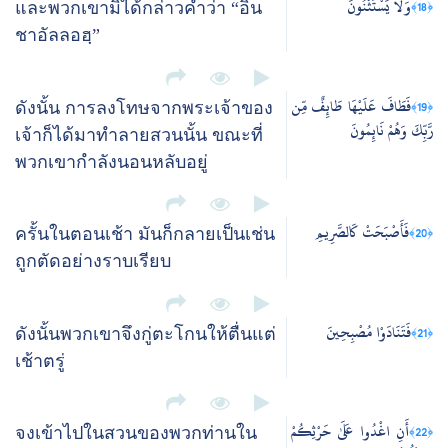
وَلَا يَسْتَثْنُونَ
﴿18﴾
และพวกเขามิได้กล่าวคำว่า “อิน
ชาอัลลอฮฺ”
فَطَافَ عَلَيْهَا طَائِفٌ مِّن
﴿19﴾
ดังนั้น การลงโทษจากพระเจ้าของ
رَّبِّكَ وَهُمْ نَائِمُونَ
เจ้าก็ได้มาทำลายสวนนั้น ขณะที่
พวกเขากำลังนอนหลับอยู่
فَأَصْبَحَتْ كَالصَّرِيمِ
﴿20﴾
ครั้นในตอนเช้า มันก็กลายเป็นเช่น
ถูกตัดอย่างราบเรียบ
فَتَنَادَوْا مُصْبِحِينَ
﴿21﴾
ดังนั้นพวกเขาจึงกู่ตะโกนให้ตื่นแต่
เช้าตรู่
أَنِ اغْدُوا عَلَىٰ حَرْثِكُمْ
﴿22﴾
จงเข้าไปในสวนของพวกท่านใน