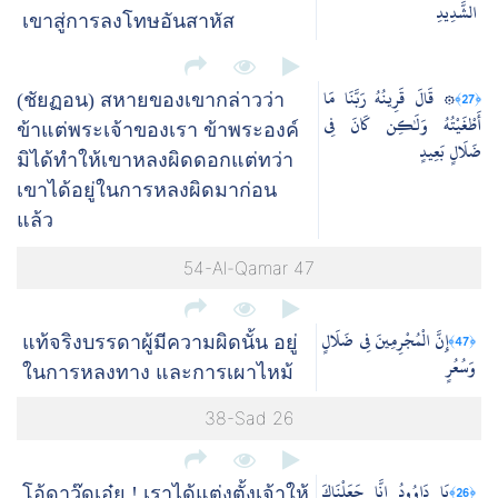
الشَّدِيدِ
เขาสู่การลงโทษอันสาหัส
۞ قَالَ قَرِينُهُ رَبَّنَا مَا
﴿27﴾
(ชัยฏอน) สหายของเขากล่าวว่า
أَطْغَيْتُهُ وَلَٰكِن كَانَ فِي
ข้าแต่พระเจ้าของเรา ข้าพระองค์
ضَلَالٍ بَعِيدٍ
มิได้ทำให้เขาหลงผิดดอกแต่ทว่า
เขาได้อยู่ในการหลงผิดมาก่อน
แล้ว
54-Al-Qamar 47
إِنَّ الْمُجْرِمِينَ فِي ضَلَالٍ
﴿47﴾
แท้จริงบรรดาผู้มีความผิดนั้น อยู่
وَسُعُرٍ
ในการหลงทาง และการเผาไหม้
38-Sad 26
يَا دَاوُودُ إِنَّا جَعَلْنَاكَ
﴿26﴾
โอ้ดาวู๊ดเอ๋ย ! เราได้แต่งตั้งเจ้าให้