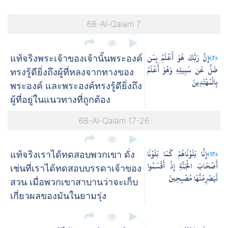
68-Al-Qalam 7
إِنَّ رَبَّكَ هُوَ أَعْلَمُ بِمَن
﴿7﴾
แท้จริงพระเจ้าของเจ้านั้นพระองค์
ضَلَّ عَن سَبِيلِهِ وَهُوَ أَعْلَمُ
ทรงรู้ดียิ่งถึงผู้ที่หลงจากทางของ
بِالْمُهْتَدِينَ
พระองค์ และพระองค์ทรงรู้ดียิ่งถึง
ผู้ที่อยู่ในแนวทางที่ถูกต้อง
68-Al-Qalam 17-26
إِنَّا بَلَوْنَاهُمْ كَمَا بَلَوْنَا
﴿17﴾
แท้จริงเราได้ทดสอบพวกเขา ดั่ง
أَصْحَابَ الْجَنَّةِ إِذْ أَقْسَمُوا
เช่นที่เราได้ทดสอบบรรดาเจ้าของ
لَيَصْرِمُنَّهَا مُصْبِحِينَ
สวน เมื่อพวกเขาสาบานว่าจะเก็บ
เกี่ยวผลของมันในยามรุ่ง