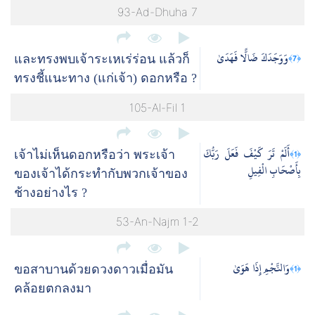
93-Ad-Dhuha 7
وَوَجَدَكَ ضَالًّا فَهَدَىٰ
﴿7﴾
และทรงพบเจ้าระเหเร่ร่อน แล้วก็
ทรงชี้แนะทาง (แก่เจ้า) ดอกหรือ ?
105-Al-Fil 1
أَلَمْ تَرَ كَيْفَ فَعَلَ رَبُّكَ
﴿1﴾
เจ้าไม่เห็นดอกหรือว่า พระเจ้า
بِأَصْحَابِ الْفِيلِ
ของเจ้าได้กระทำกับพวกเจ้าของ
ช้างอย่างไร ?
53-An-Najm 1-2
وَالنَّجْمِ إِذَا هَوَىٰ
﴿1﴾
ขอสาบานด้วยดวงดาวเมื่อมัน
คล้อยตกลงมา