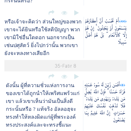
กระนั้นหรือ?
أَمْ تَحْسَبُ أَنَّ أَكْثَرَهُمْ
﴿44﴾
หรือเจ้าจะคิดว่า ส่วนใหญ่ของพวก
يَسْمَعُونَ أَوْ يَعْقِلُونَ ۚ إِنْ هُمْ
เขาจะได้ยินหรือใช้สติปัญญา พวก
إِلَّا كَالْأَنْعَامِ ۖ بَلْ هُمْ أَضَلُّ
เขามิใช่อื่นใดดอก นอกจากเป็น
سَبِيلًا
เช่นปศุสัตว์ ยิ่งไปกว่านั้น พวกเขา
ยังจะหลงทางเสียอีก
35-Fatir 8
أَفَمَن زُيِّنَ لَهُ سُوءُ عَمَلِهِ
﴿8﴾
ดังนั้น ผู้ที่ความชั่วแห่งการงาน
فَرَآهُ حَسَنًا ۖ فَإِنَّ اللَّهَ يُضِلُّ
ของเขาได้ถูกนำให้เพริศแพร้วแก่
مَن يَشَاءُ وَيَهْدِي مَن يَشَاءُ ۖ
เขา แล้วเขาเห็นว่ามันเป็นสิ่งดี
فَلَا تَذْهَبْ نَفْسُكَ عَلَيْهِمْ
กระนั้นหรือ ? แท้จริง อัลลอฮฺจะ
حَسَرَاتٍ ۚ إِنَّ اللَّهَ عَلِيمٌ بِمَا
ทรงทำให้หลงผิดแก่ผู้ที่พระองค์
يَصْنَعُونَ
ทรงประสงค์และจะทรงชี้แนะ