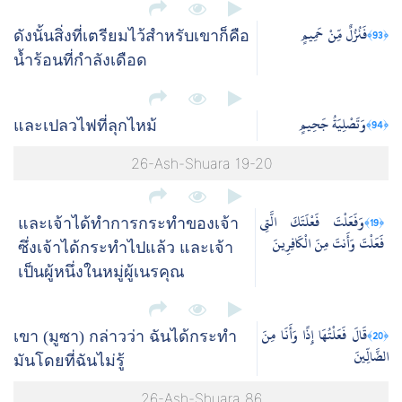
فَنُزُلٌ مِّنْ حَمِيمٍ
﴿93﴾
ดังนั้นสิ่งที่เตรียมไว้สำหรับเขาก็คือ
น้ำร้อนที่กำลังเดือด
وَتَصْلِيَةُ جَحِيمٍ
﴿94﴾
และเปลวไฟที่ลุกไหม้
26-Ash-Shuara 19-20
وَفَعَلْتَ فَعْلَتَكَ الَّتِي
﴿19﴾
และเจ้าได้ทำการกระทำของเจ้า
فَعَلْتَ وَأَنتَ مِنَ الْكَافِرِينَ
ซึ่งเจ้าได้กระทำไปแล้ว และเจ้า
เป็นผู้หนึ่งในหมู่ผู้เนรคุณ
قَالَ فَعَلْتُهَا إِذًا وَأَنَا مِنَ
﴿20﴾
เขา (มูซา) กล่าวว่า ฉันได้กระทำ
الضَّالِّينَ
มันโดยที่ฉันไม่รู้
26-Ash-Shuara 86