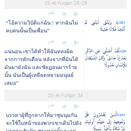
25-Al-Furqan 28-29
يَا وَيْلَتَىٰ لَيْتَنِي لَمْ
﴿28﴾
“โอ้ความวิบัติแก่ฉัน ! หากฉันไม่
أَتَّخِذْ فُلَانًا خَلِيلًا
คบคนนั้นเป็นเพื่อน”
لَّقَدْ أَضَلَّنِي عَنِ الذِّكْرِ
﴿29﴾
แน่นอน เขาได้ทำให้ฉันหลงผิด
بَعْدَ إِذْ جَاءَنِي ۗ وَكَانَ الشَّيْطَانُ
จากการตักเตือน หลังจากที่มันได้
لِلْإِنسَانِ خَذُولًا
มันมายังฉัน และชัยฏอนมารร้าย
นั้น มันเป็นผู้เหยียดหยามมนุษย์
เสมอ”
25-Al-Furqan 34
الَّذِينَ يُحْشَرُونَ عَلَىٰ
﴿34﴾
บรรดาผู้ที่ถูกลากให้มาชุมนุมกัน
وُجُوهِهِمْ إِلَىٰ جَهَنَّمَ أُولَٰئِكَ
จะใช้ใบหน้าของพวกเขาเดินไปยัง
شَرٌّ مَّكَانًا وَأَضَلُّ سَبِيلًا
นรกญะฮันนัม ชนเหล่านั้นจะอยู่