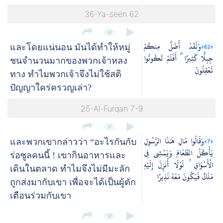
36-Ya-seen 62
وَلَقَدْ أَضَلَّ مِنكُمْ
﴿62﴾
และโดยแน่นอน มันได้ทำให้หมู่
جِبِلًّا كَثِيرًا ۖ أَفَلَمْ تَكُونُوا
ชนจำนวนมากของพวกเจ้าหลง
تَعْقِلُونَ
ทาง ทำไมพวกเจ้าจึงไม่ใช้สติ
ปัญญาใคร่ครวญเล่า?
25-Al-Furqan 7-9
وَقَالُوا مَالِ هَٰذَا الرَّسُولِ
﴿7﴾
และพวกเขากล่าวว่า “อะไรกันกับ
يَأْكُلُ الطَّعَامَ وَيَمْشِي فِي
ร่อซูลคนนี้ ! เขากินอาหารและ
الْأَسْوَاقِ ۙ لَوْلَا أُنزِلَ إِلَيْهِ
เดินในตลาด ทำไมจึงไม่มีมะลัก
مَلَكٌ فَيَكُونَ مَعَهُ نَذِيرًا
ถูกส่งมากับเขา เพื่อจะได้เป็นผู้ตัก
เตือนร่วมกับเขา