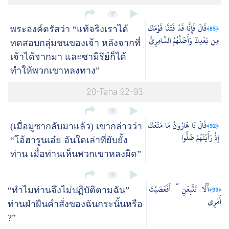
قَالَ فَإِنَّا قَدْ فَتَنَّا قَوْمَكَ
﴿85﴾
พระองค์ตรัสว่า “แท้จริงเราได้
مِن بَعْدِكَ وَأَضَلَّهُمُ السَّامِرِيُّ
ทดสอบกลุ่มชนของเจ้า หลังจากที่
เจ้าได้จากมา และซามิรีย์ก็ได้
ทำให้พวกเขาหลงทาง”
20-Taha 92-93
قَالَ يَا هَارُونُ مَا مَنَعَكَ
﴿92﴾
(เมื่อมูซากลับมาแล้ว) เขากล่าวว่า
إِذْ رَأَيْتَهُمْ ضَلُّوا
“โอ้ฮารูนเอ๋ย อันใดเล่าที่ยับยั้ง
ท่าน เมื่อท่านเห็นพวกเขาหลงผิด”
أَلَّا تَتَّبِعَنِ ۖ أَفَعَصَيْتَ
﴿93﴾
“ทำไมท่านจึงไม่ปฏิบัติตามฉัน”
أَمْرِي
ท่านฝ่าฝืนคำสั่งของฉันกระนั้นหรือ
?”