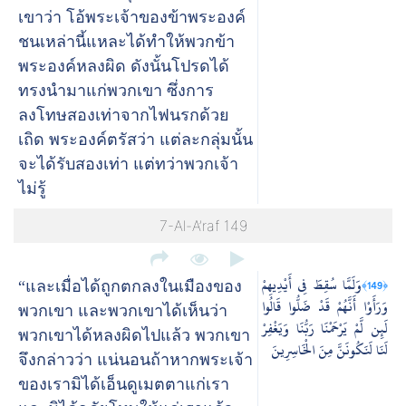
เขาว่า โอ้พระเจ้าของข้าพระองค์
ชนเหล่านี้แหละได้ทำให้พวกข้า
พระองค์หลงผิด ดังนั้นโปรดได้
ทรงนำมาแก่พวกเขา ซึ่งการ
ลงโทษสองเท่าจากไฟนรกด้วย
เถิด พระองค์ตรัสว่า แต่ละกลุ่มนั้น
จะได้รับสองเท่า แต่ทว่าพวกเจ้า
ไม่รู้
7-Al-A’raf 149
وَلَمَّا سُقِطَ فِي أَيْدِيهِمْ
﴿149﴾
“และเมื่อได้ถูกตกลงในเมืองของ
وَرَأَوْا أَنَّهُمْ قَدْ ضَلُّوا قَالُوا
พวกเขา และพวกเขาได้เห็นว่า
لَئِن لَّمْ يَرْحَمْنَا رَبُّنَا وَيَغْفِرْ
พวกเขาได้หลงผิดไปแล้ว พวกเขา
لَنَا لَنَكُونَنَّ مِنَ الْخَاسِرِينَ
จึงกล่าวว่า แน่นอนถ้าหากพระเจ้า
ของเรามิได้เอ็นดูเมตตาแก่เรา