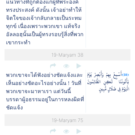
แนวทางที่ถูกต้องแก่ผู้ที่พระองค์
ทรงประสงค์ ดังนั้น เจ้าอย่าทำให้
จิตใจของเจ้ากลับกลายเป็นระทม
ทุกข์ เนื่องเพราะพวกเขา แท้จริง
อัลลอฮฺนั้นเป็นผู้ทรงรอบรู้สิ่งที่พวก
เขากระทำ
19-Maryam 38
أَسْمِعْ بِهِمْ وَأَبْصِرْ يَوْمَ
﴿38﴾
พวกเขาจะได้ฟังอย่างชัดแจ้งและ
يَأْتُونَنَا ۖ لَٰكِنِ الظَّالِمُونَ
เห็นอย่างชัดอะไรอย่างนั้น ! วันที่
الْيَوْمَ فِي ضَلَالٍ مُّبِينٍ
พวกเขาจะมาหาเรา แต่วันนี้
บรรดาผู้อธรรมอยู่ในการหลงผิดที่
ชัดแจ้ง
19-Maryam 75