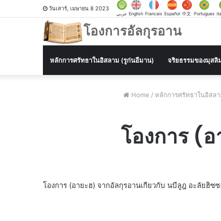
วันเสาร์, เมษายน 8 2023
عربي
English
Francais
Español
中文
Portugues
it
โองการอัลกุรอาน
หลักการศรัทธาในอิสลาม (รูก่นอีมาน)
จริยธรรมของมุสลิ
Home
/
หลักการศรัทธาในอิสลาม
โองการ (อา
โองการ (อายะฮ) จากอัลกุรอานเกียวกับ นบีลูฎ อะลัยฮิซ