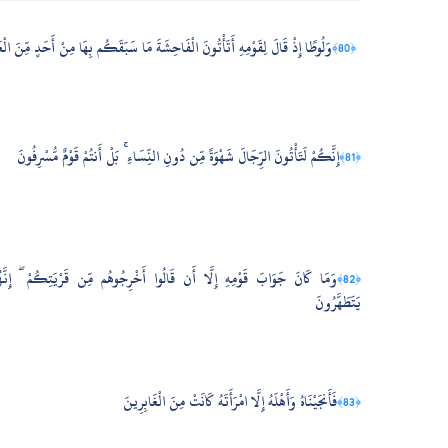
وَلُوطًا إِذْ قَالَ لِقَوْمِهِ أَتَأْتُونَ الْفَاحِشَةَ مَا سَبَقَكُم بِهَا مِنْ أَحَدٍ مِّنَ الْع
﴿80﴾
إِنَّكُمْ لَتَأْتُونَ الرِّجَالَ شَهْوَةً مِّن دُونِ النِّسَاءِ ۚ بَلْ أَنتُمْ قَوْمٌ مُّسْرِفُونَ
﴿81﴾
وَمَا كَانَ جَوَابَ قَوْمِهِ إِلَّا أَن قَالُوا أَخْرِجُوهُم مِّن قَرْيَتِكُمْ ۖ إِنَّه
﴿82﴾
يَتَطَهَّرُونَ
فَأَنجَيْنَاهُ وَأَهْلَهُ إِلَّا امْرَأَتَهُ كَانَتْ مِنَ الْغَابِرِينَ
﴿83﴾