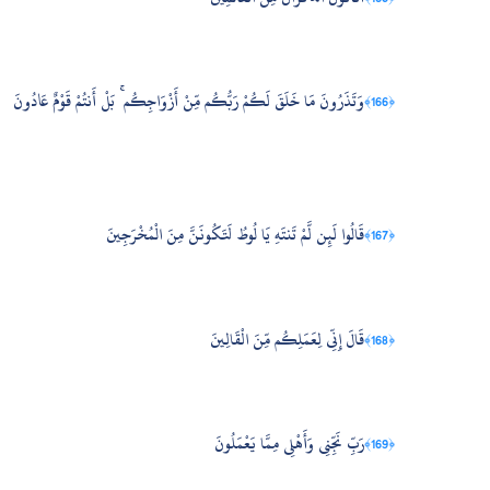
وَتَذَرُونَ مَا خَلَقَ لَكُمْ رَبُّكُم مِّنْ أَزْوَاجِكُم ۚ بَلْ أَنتُمْ قَوْمٌ عَادُونَ
﴿166﴾
قَالُوا لَئِن لَّمْ تَنتَهِ يَا لُوطُ لَتَكُونَنَّ مِنَ الْمُخْرَجِينَ
﴿167﴾
قَالَ إِنِّي لِعَمَلِكُم مِّنَ الْقَالِينَ
﴿168﴾
رَبِّ نَجِّنِي وَأَهْلِي مِمَّا يَعْمَلُونَ
﴿169﴾