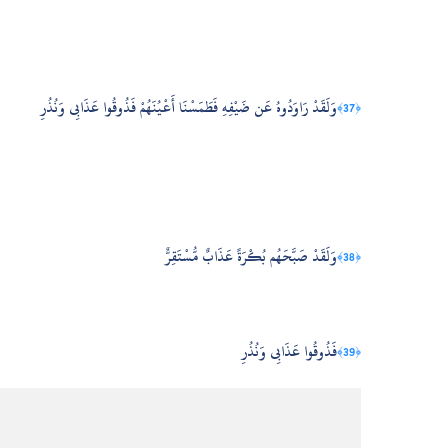
وَلَقَدْ رَاوَدُوهُ عَن ضَيْفِهِ فَطَمَسْنَا أَعْيُنَهُمْ فَذُوقُوا عَذَابِي وَنُذُرِ
﴿37﴾
وَلَقَدْ صَبَّحَهُم بُكْرَةً عَذَابٌ مُّسْتَقِرٌّ
﴿38﴾
فَذُوقُوا عَذَابِي وَنُذُرِ
﴿39﴾