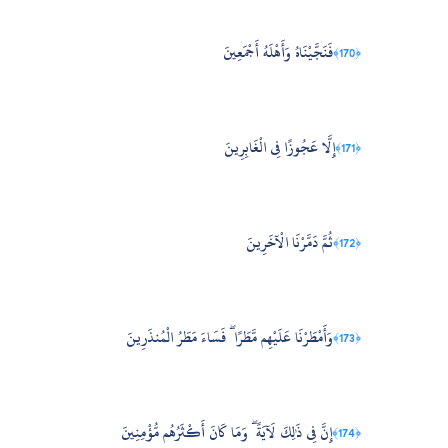
فَنَجَّيْنَاهُ وَأَهْلَهُ أَجْمَعِينَ
﴿170﴾
إِلَّا عَجُوزًا فِي الْغَابِرِينَ
﴿171﴾
ثُمَّ دَمَّرْنَا الْآخَرِينَ
﴿172﴾
وَأَمْطَرْنَا عَلَيْهِم مَّطَرًا ۖ فَسَاءَ مَطَرُ الْمُنذَرِينَ
﴿173﴾
إِنَّ فِي ذَٰلِكَ لَآيَةً ۖ وَمَا كَانَ أَكْثَرُهُم مُّؤْمِنِينَ
﴿174﴾