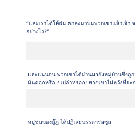
“และเราได้ให้ฝน ตกลงมาบนพวกเขาแล้วเจ้า จงด
อย่างไร?”
และแน่นอน พวกเขาได้ผ่านมายังหมู่บ้านซึ่งถ
มันดอกหรือ ? เปล่าหรอก! พวกเขาไม่หวังที่จะ
หมู่ชนของลู๊ฏ ได้ปฏิเสธบรรดาร่อซูล