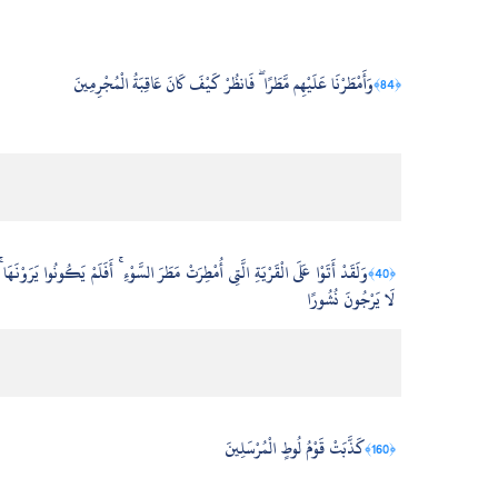
وَأَمْطَرْنَا عَلَيْهِم مَّطَرًا ۖ فَانظُرْ كَيْفَ كَانَ عَاقِبَةُ الْمُجْرِمِينَ
﴿84﴾
وَلَقَدْ أَتَوْا عَلَى الْقَرْيَةِ الَّتِي أُمْطِرَتْ مَطَرَ السَّوْءِ ۚ أَفَلَمْ يَكُونُوا يَرَوْنَهَا 
﴿40﴾
لَا يَرْجُونَ نُشُورًا
كَذَّبَتْ قَوْمُ لُوطٍ الْمُرْسَلِينَ
﴿160﴾