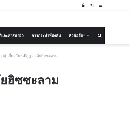
Log
Random
Sidebar
In
Article
Search
ต์และศาสนายิว
การกระทำที่บังคับ
หัวข้ออื่นๆ
for
ฮ) เกี่ยวกับ นบีลูฎ อะลัยฮิซซะลาม
ลัยฮิซซะลาม