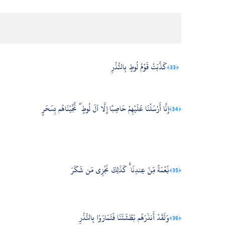
كَذَّبَتْ قَوْمُ لُوطٍ بِالنُّذُرِ
﴿33﴾
إِنَّا أَرْسَلْنَا عَلَيْهِمْ حَاصِبًا إِلَّا آلَ لُوطٍ ۖ نَّجَّيْنَاهُم بِسَحَرٍ
﴿34﴾
نِّعْمَةً مِّنْ عِندِنَا ۚ كَذَٰلِكَ نَجْزِي مَن شَكَرَ
﴿35﴾
وَلَقَدْ أَنذَرَهُم بَطْشَتَنَا فَتَمَارَوْا بِالنُّذُرِ
﴿36﴾