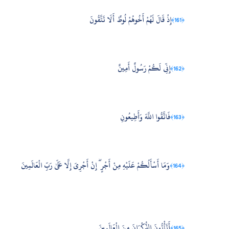
إِذْ قَالَ لَهُمْ أَخُوهُمْ لُوطٌ أَلَا تَتَّقُونَ
﴿161﴾
إِنِّي لَكُمْ رَسُولٌ أَمِينٌ
﴿162﴾
فَاتَّقُوا اللَّهَ وَأَطِيعُونِ
﴿163﴾
وَمَا أَسْأَلُكُمْ عَلَيْهِ مِنْ أَجْرٍ ۖ إِنْ أَجْرِيَ إِلَّا عَلَىٰ رَبِّ الْعَالَمِينَ
﴿164﴾
أَتَأْتُونَ الذُّكْرَانَ مِنَ الْعَالَمِينَ
﴿165﴾