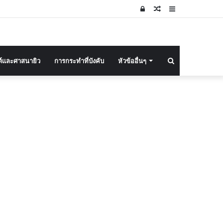
Log
Random
Sidebar
In
Article
Search
ต์และศาสนายิว
การกระทำที่บังคับ
หัวข้ออื่นๆ
for