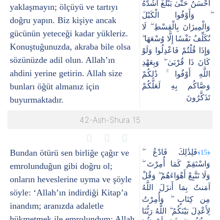
أَحْسَنُ حَتَّىٰ يَبْلُغَ أَشُدَّهُ
yaklaşmayın; ölçüyü ve tartıyı
ۖ وَأَوْفُوا الْكَيْلَ
doğru yapın. Biz kişiye ancak
وَالْمِيزَانَ بِالْقِسْطِ ۖ لَا
gücünün yeteceği kadar yükleriz.
نُكَلِّفُ نَفْسًا إِلَّا وُسْعَهَا ۖ
Konuştuğunuzda, akraba bile olsa
وَإِذَا قُلْتُمْ فَاعْدِلُوا وَلَوْ
sözünüzde adil olun. Allah’ın
كَانَ ذَا قُرْبَىٰ ۖ وَبِعَهْدِ
ahdini yerine getirin. Allah size
اللَّهِ أَوْفُوا ۚ ذَٰلِكُمْ
bunları öğüt almanız için
وَصَّاكُم بِهِ لَعَلَّكُمْ
تَذَكَّرُونَ
buyurmaktadır.
42-Ash-Shura 15
Bundan ötürü sen birliğe çağır ve
فَلِذَٰلِكَ فَادْعُ ۖ
﴿15﴾
وَاسْتَقِمْ كَمَا أُمِرْتَ ۖ
emrolunduğun gibi doğru ol;
وَلَا تَتَّبِعْ أَهْوَاءَهُمْ ۖ وَقُلْ
onların heveslerine uyma ve şöyle
آمَنتُ بِمَا أَنزَلَ اللَّهُ
söyle: ‘Allah’ın indirdiği Kitap’a
مِن كِتَابٍ ۖ وَأُمِرْتُ
inandım; aranızda adaletle
لِأَعْدِلَ بَيْنَكُمُ ۖ اللَّهُ رَبُّنَا
hükmetmek ile emrolundum; Allah