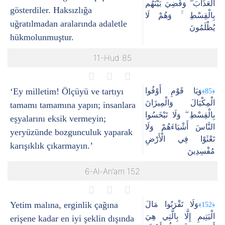
الْعَذَابَ ۖ وَقُضِيَ بَيْنَهُم
gösterdiler. Haksızlığa
بِالْقِسْطِ ۚ وَهُمْ لَا
uğratılmadan aralarında adaletle
يُظْلَمُونَ
hükmolunmuştur.
11-Hud 85
‘Ey milletim! Ölçüyü ve tartıyı
وَيَا قَوْمِ أَوْفُوا
﴿85﴾
الْمِكْيَالَ وَالْمِيزَانَ
tamamı tamamına yapın; insanlara
بِالْقِسْطِ ۖ وَلَا تَبْخَسُوا
eşyalarını eksik vermeyin;
النَّاسَ أَشْيَاءَهُمْ وَلَا
yeryüzünde bozgunculuk yaparak
تَعْثَوْا فِي الْأَرْضِ
karışıklık çıkarmayın.’
مُفْسِدِينَ
6-Al-An’am 152
Yetim malına, erginlik çağına
وَلَا تَقْرَبُوا مَالَ
﴿152﴾
الْيَتِيمِ إِلَّا بِالَّتِي هِيَ
erişene kadar en iyi şeklin dışında