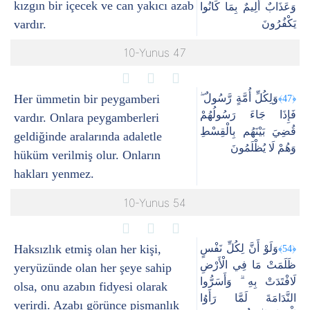
kızgın bir içecek ve can yakıcı azab
وَعَذَابٌ أَلِيمٌ بِمَا كَانُوا
vardır.
يَكْفُرُونَ
10-Yunus 47
Her ümmetin bir peygamberi
وَلِكُلِّ أُمَّةٍ رَّسُولٌ ۖ
﴿47﴾
فَإِذَا جَاءَ رَسُولُهُمْ
vardır. Onlara peygamberleri
قُضِيَ بَيْنَهُم بِالْقِسْطِ
geldiğinde aralarında adaletle
وَهُمْ لَا يُظْلَمُونَ
hüküm verilmiş olur. Onların
hakları yenmez.
10-Yunus 54
Haksızlık etmiş olan her kişi,
وَلَوْ أَنَّ لِكُلِّ نَفْسٍ
﴿54﴾
ظَلَمَتْ مَا فِي الْأَرْضِ
yeryüzünde olan her şeye sahip
لَافْتَدَتْ بِهِ ۗ وَأَسَرُّوا
olsa, onu azabın fidyesi olarak
النَّدَامَةَ لَمَّا رَأَوُا
verirdi. Azabı görünce pişmanlık