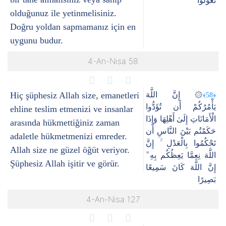
تَعُولُوا
olduğunuz ile yetinmelisiniz.
Doğru yoldan sapmamanız için en
uygunu budur.
4-An-Nisa 58
Hiç şüphesiz Allah size, emanetleri
۞ إِنَّ اللَّهَ
﴿58﴾
يَأْمُرُكُمْ أَن تُؤَدُّوا
ehline teslim etmenizi ve insanlar
الْأَمَانَاتِ إِلَىٰ أَهْلِهَا وَإِذَا
arasında hükmettiğiniz zaman
حَكَمْتُم بَيْنَ النَّاسِ أَن
adaletle hükmetmenizi emreder.
تَحْكُمُوا بِالْعَدْلِ ۚ إِنَّ
Allah size ne güzel öğüt veriyor.
اللَّهَ نِعِمَّا يَعِظُكُم بِهِ ۗ
Şüphesiz Allah işitir ve görür.
إِنَّ اللَّهَ كَانَ سَمِيعًا
بَصِيرًا
4-An-Nisa 127