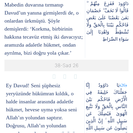
دَاوُودَ فَفَزِعَ مِنْهُمْ ۖ
Mabedin duvarına tırmanıp
قَالُوا لَا تَخَفْ ۖ خَصْمَانِ
Davud’un yanına girmişlerdi de, o
بَغَىٰ بَعْضُنَا عَلَىٰ بَعْضٍ
onlardan ürkmüştü. Şöyle
فَاحْكُم بَيْنَنَا بِالْحَقِّ وَلَا
demişlerdi: ‘Korkma, birbirinin
تُشْطِطْ وَاهْدِنَا إِلَىٰ
hakkına tecavüz etmiş iki davacıyız;
سَوَاءِ الصِّرَاطِ
aramızda adaletle hükmet, ondan
ayrılma, bizi doğru yola çıkar.’
38-Sad 26
Ey Davud! Seni şüphesiz
يَا دَاوُودُ إِنَّا
﴿26﴾
جَعَلْنَاكَ خَلِيفَةً فِي
yeryüzünde hükümran kıldık, o
الْأَرْضِ فَاحْكُم بَيْنَ
halde insanlar arasında adaletle
النَّاسِ بِالْحَقِّ وَلَا تَتَّبِعِ
hükmet, hevese uyma yoksa seni
الْهَوَىٰ فَيُضِلَّكَ عَن
Allah’ın yolundan saptırır.
سَبِيلِ اللَّهِ ۚ إِنَّ الَّذِينَ
Doğrusu, Allah’ın yolundan
يَضِلُّونَ عَن سَبِيلِ اللَّهِ