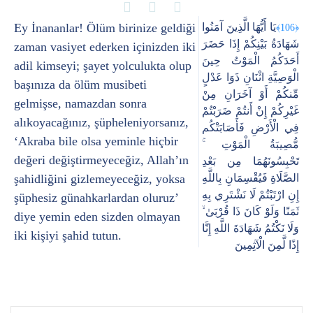
Ey İnananlar! Ölüm birinize geldiği
يَا أَيُّهَا الَّذِينَ آمَنُوا
﴿106﴾
شَهَادَةُ بَيْنِكُمْ إِذَا حَضَرَ
zaman vasiyet ederken içinizden iki
أَحَدَكُمُ الْمَوْتُ حِينَ
adil kimseyi; şayet yolculukta olup
الْوَصِيَّةِ اثْنَانِ ذَوَا عَدْلٍ
başınıza da ölüm musibeti
مِّنكُمْ أَوْ آخَرَانِ مِنْ
gelmişse, namazdan sonra
غَيْرِكُمْ إِنْ أَنتُمْ ضَرَبْتُمْ
alıkoyacağınız, şüpheleniyorsanız,
فِي الْأَرْضِ فَأَصَابَتْكُم
‘Akraba bile olsa yeminle hiçbir
مُّصِيبَةُ الْمَوْتِ ۚ
değeri değiştirmeyeceğiz, Allah’ın
تَحْبِسُونَهُمَا مِن بَعْدِ
şahidliğini gizlemeyeceğiz, yoksa
الصَّلَاةِ فَيُقْسِمَانِ بِاللَّهِ
إِنِ ارْتَبْتُمْ لَا نَشْتَرِي بِهِ
şüphesiz günahkarlardan oluruz’
ثَمَنًا وَلَوْ كَانَ ذَا قُرْبَىٰ ۙ
diye yemin eden sizden olmayan
وَلَا نَكْتُمُ شَهَادَةَ اللَّهِ إِنَّا
iki kişiyi şahid tutun.
إِذًا لَّمِنَ الْآثِمِينَ