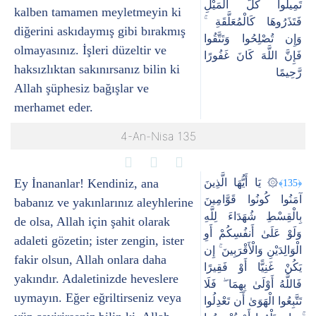
تَمِيلُوا كُلَّ الْمَيْلِ
kalben tamamen meyletmeyin ki
فَتَذَرُوهَا كَالْمُعَلَّقَةِ ۚ
diğerini askıdaymış gibi bırakmış
وَإِن تُصْلِحُوا وَتَتَّقُوا
olmayasınız. İşleri düzeltir ve
فَإِنَّ اللَّهَ كَانَ غَفُورًا
haksızlıktan sakınırsanız bilin ki
رَّحِيمًا
Allah şüphesiz bağışlar ve
merhamet eder.
4-An-Nisa 135
Ey İnananlar! Kendiniz, ana
۞ يَا أَيُّهَا الَّذِينَ
﴿135﴾
آمَنُوا كُونُوا قَوَّامِينَ
babanız ve yakınlarınız aleyhlerine
بِالْقِسْطِ شُهَدَاءَ لِلَّهِ
de olsa, Allah için şahit olarak
وَلَوْ عَلَىٰ أَنفُسِكُمْ أَوِ
adaleti gözetin; ister zengin, ister
الْوَالِدَيْنِ وَالْأَقْرَبِينَ ۚ إِن
fakir olsun, Allah onlara daha
يَكُنْ غَنِيًّا أَوْ فَقِيرًا
yakındır. Adaletinizde heveslere
فَاللَّهُ أَوْلَىٰ بِهِمَا ۖ فَلَا
uymayın. Eğer eğriltirseniz veya
تَتَّبِعُوا الْهَوَىٰ أَن تَعْدِلُوا