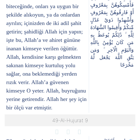
فَأَمْسِكُوهُنَّ بِمَعْرُوفٍ
biteceğinde, onları ya uygun bir
أَوْ فَارِقُوهُنَّ بِمَعْرُوفٍ
şekilde alıkoyun, ya da onlardan
وَأَشْهِدُوا ذَوَيْ عَدْلٍ
ayrılın; içinizden de iki adil şahit
مِّنكُمْ وَأَقِيمُوا الشَّهَادَةَ
getirin; şahidliği Allah için yapın;
لِلَّهِ ۚ ذَٰلِكُمْ يُوعَظُ بِهِ
işte bu, Allah’a ve ahiret gününe
مَن كَانَ يُؤْمِنُ بِاللَّهِ
inanan kimseye verilen öğüttür.
وَالْيَوْمِ الْآخِرِ ۚ وَمَن
Allah, kendisine karşı gelmekten
يَتَّقِ اللَّهَ يَجْعَل لَّهُ
sakınan kimseye kurtuluş yolu
مَخْرَجًا
sağlar, ona beklemediği yerden
rızık verir. Allah’a güvenen
kimseye O yeter. Allah, buyruğunu
yerine getirendir. Allah her şey için
bir ölçü var etmiştir.
49-Al-Hujurat 9