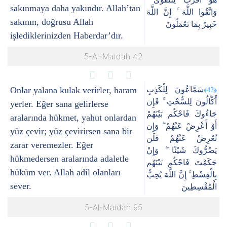
sakınmaya daha yakındır. Allah’tan
وَاتَّقُوا اللَّهَ ۚ إِنَّ اللَّهَ
sakının, doğrusu Allah
خَبِيرٌ بِمَا تَعْمَلُونَ
işlediklerinizden Haberdar’dır.
5-Al-Maidah 42
Onlar yalana kulak verirler, haram
سَمَّاعُونَ لِلْكَذِبِ
﴿42﴾
أَكَّالُونَ لِلسُّحْتِ ۚ فَإِن
yerler. Eğer sana gelirlerse
جَاءُوكَ فَاحْكُم بَيْنَهُمْ
aralarında hükmet, yahut onlardan
أَوْ أَعْرِضْ عَنْهُمْ ۖ وَإِن
yüz çevir; yüz çevirirsen sana bir
تُعْرِضْ عَنْهُمْ فَلَن
zarar veremezler. Eğer
يَضُرُّوكَ شَيْئًا ۖ وَإِنْ
hükmedersen aralarında adaletle
حَكَمْتَ فَاحْكُم بَيْنَهُم
hüküm ver. Allah adil olanları
بِالْقِسْطِ ۚ إِنَّ اللَّهَ يُحِبُّ
sever.
الْمُقْسِطِينَ
5-Al-Maidah 95