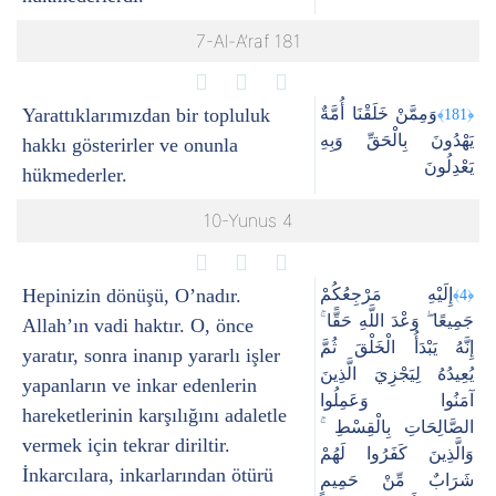
7-Al-A’raf 181
Yarattıklarımızdan bir topluluk
وَمِمَّنْ خَلَقْنَا أُمَّةٌ
﴿181﴾
يَهْدُونَ بِالْحَقِّ وَبِهِ
hakkı gösterirler ve onunla
يَعْدِلُونَ
hükmederler.
10-Yunus 4
Hepinizin dönüşü, O’nadır.
إِلَيْهِ مَرْجِعُكُمْ
﴿4﴾
جَمِيعًا ۖ وَعْدَ اللَّهِ حَقًّا ۚ
Allah’ın vadi haktır. O, önce
إِنَّهُ يَبْدَأُ الْخَلْقَ ثُمَّ
yaratır, sonra inanıp yararlı işler
يُعِيدُهُ لِيَجْزِيَ الَّذِينَ
yapanların ve inkar edenlerin
آمَنُوا وَعَمِلُوا
hareketlerinin karşılığını adaletle
الصَّالِحَاتِ بِالْقِسْطِ ۚ
vermek için tekrar diriltir.
وَالَّذِينَ كَفَرُوا لَهُمْ
İnkarcılara, inkarlarından ötürü
شَرَابٌ مِّنْ حَمِيمٍ