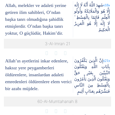
Allah, melekler ve adaleti yerine
شَهِدَ اللَّهُ أَنَّهُ لَا إِلَٰهَ
﴿18﴾
إِلَّا هُوَ وَالْمَلَائِكَةُ وَأُولُو
getiren ilim sahibleri, O’ndan
الْعِلْمِ قَائِمًا بِالْقِسْطِ ۚ
başka tanrı olmadığına şahidlik
لَا إِلَٰهَ إِلَّا هُوَ الْعَزِيزُ
etmişlerdir. O’ndan başka tanrı
الْحَكِيمُ
yoktur, O güçlüdür, Hakim’dir.
3-Al-Imran 21
Allah’ın ayetlerini inkar edenlere,
إِنَّ الَّذِينَ يَكْفُرُونَ
﴿21﴾
بِآيَاتِ اللَّهِ وَيَقْتُلُونَ
haksız yere peygamberleri
النَّبِيِّينَ بِغَيْرِ حَقٍّ
öldürenlere, insanlardan adaleti
وَيَقْتُلُونَ الَّذِينَ يَأْمُرُونَ
emredenleri öldürenlere elem verici
بِالْقِسْطِ مِنَ النَّاسِ
bir azabı müjdele.
فَبَشِّرْهُم بِعَذَابٍ أَلِيمٍ
60-Al-Mumtahanah 8