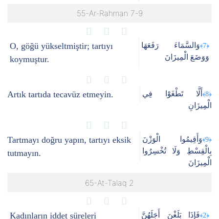
55-Ar-Rahman 7-9
O, göğü yükseltmiştir; tartıyı
وَالسَّمَاءَ رَفَعَهَا
﴿7﴾
وَوَضَعَ الْمِيزَانَ
koymuştur.
Artık tartıda tecavüz etmeyin.
أَلَّا تَطْغَوْا فِي
﴿8﴾
الْمِيزَانِ
Tartmayı doğru yapın, tartıyı eksik
وَأَقِيمُوا الْوَزْنَ
﴿9﴾
بِالْقِسْطِ وَلَا تُخْسِرُوا
tutmayın.
الْمِيزَانَ
65-At-Talaq 2
Kadınların iddet süreleri
فَإِذَا بَلَغْنَ أَجَلَهُنَّ
﴿2﴾