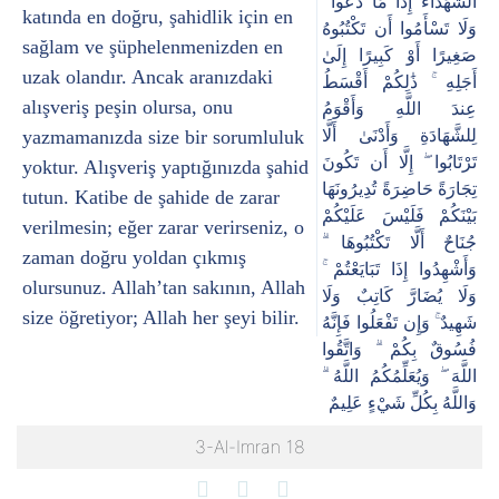
الشُّهَدَاءُ إِذَا مَا دُعُوا ۚ
katında en doğru, şahidlik için en
وَلَا تَسْأَمُوا أَن تَكْتُبُوهُ
sağlam ve şüphelenmenizden en
صَغِيرًا أَوْ كَبِيرًا إِلَىٰ
uzak olandır. Ancak aranızdaki
أَجَلِهِ ۚ ذَٰلِكُمْ أَقْسَطُ
alışveriş peşin olursa, onu
عِندَ اللَّهِ وَأَقْوَمُ
yazmamanızda size bir sorumluluk
لِلشَّهَادَةِ وَأَدْنَىٰ أَلَّا
تَرْتَابُوا ۖ إِلَّا أَن تَكُونَ
yoktur. Alışveriş yaptığınızda şahid
تِجَارَةً حَاضِرَةً تُدِيرُونَهَا
tutun. Katibe de şahide de zarar
بَيْنَكُمْ فَلَيْسَ عَلَيْكُمْ
verilmesin; eğer zarar verirseniz, o
جُنَاحٌ أَلَّا تَكْتُبُوهَا ۗ
zaman doğru yoldan çıkmış
وَأَشْهِدُوا إِذَا تَبَايَعْتُمْ ۚ
olursunuz. Allah’tan sakının, Allah
وَلَا يُضَارَّ كَاتِبٌ وَلَا
size öğretiyor; Allah her şeyi bilir.
شَهِيدٌ ۚ وَإِن تَفْعَلُوا فَإِنَّهُ
فُسُوقٌ بِكُمْ ۗ وَاتَّقُوا
اللَّهَ ۖ وَيُعَلِّمُكُمُ اللَّهُ ۗ
وَاللَّهُ بِكُلِّ شَيْءٍ عَلِيمٌ
3-Al-Imran 18