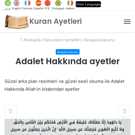
Other Languages
عربي
English
Francais
Español
中文
Portugues
italiano
Kuran Ayetleri
M
Anasayfa
/
Kanunların temelleri
/
Anayasa kanunu
Anayasa kanunu
Adalet Hakkında ayetler
Güzel arka plan resimleri ve güzel sesli okuma ile Adalet
Hakkında Allah’ın kitabından ayetler