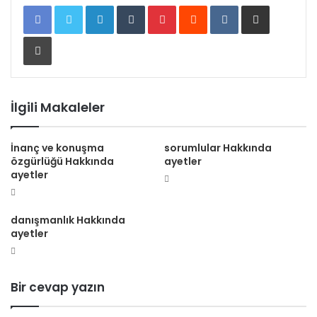
LinkedIn
Tumblr
Pinterest
Reddit
VKontakte
E-Posta ile paylaş
Yazdır
İlgili Makaleler
İnanç ve konuşma
sorumlular Hakkında
özgürlüğü Hakkında
ayetler
ayetler
danışmanlık Hakkında
ayetler
Bir cevap yazın