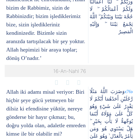
وَرَبُّكُمْ ۖ لَنَا أَعْمَالُنَا
bizim de Rabbimiz, sizin de
وَلَكُمْ أَعْمَالُكُمْ ۖ لَا
Rabbinizdir; bizim işlediklerimiz
حُجَّةَ بَيْنَنَا وَبَيْنَكُمُ ۖ اللَّهُ
bize, sizin işledikleriniz
يَجْمَعُ بَيْنَنَا ۖ وَإِلَيْهِ
الْمَصِيرُ
kendinizedir. Bizimle sizin
aranızda tartışılacak bir şey yoktur.
Allah hepimizi bir araya toplar;
dönüş O’nadır.’
16-An-Nahl 76
Allah iki adamı misal veriyor: Biri
وَضَرَبَ اللَّهُ مَثَلًا
﴿76﴾
رَّجُلَيْنِ أَحَدُهُمَا أَبْكَمُ لَا
hiçbir şeye gücü yetmeyen bir
يَقْدِرُ عَلَىٰ شَيْءٍ وَهُوَ
dilsiz ki efendisine yüktür, nereye
كَلٌّ عَلَىٰ مَوْلَاهُ أَيْنَمَا
gönderse bir hayır çıkmaz; bu,
يُوَجِّههُّ لَا يَأْتِ بِخَيْرٍ ۖ
doğru yolda olan, adaletle emreden
هَلْ يَسْتَوِي هُوَ وَمَن
kimse ile bir olabilir mi?
يَأْمُرُ بِالْعَدْلِ ۙ وَهُوَ عَلَىٰ