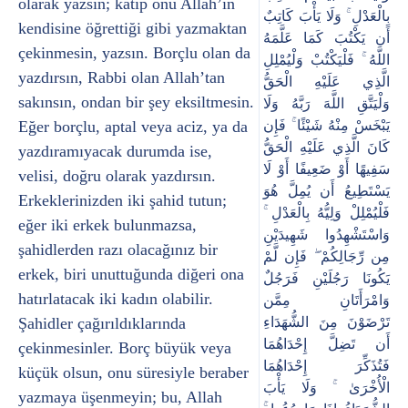
olarak yazsın; katip onu Allah’ın
بِالْعَدْلِ ۚ وَلَا يَأْبَ كَاتِبٌ
kendisine öğrettiği gibi yazmaktan
أَن يَكْتُبَ كَمَا عَلَّمَهُ
çekinmesin, yazsın. Borçlu olan da
اللَّهُ ۚ فَلْيَكْتُبْ وَلْيُمْلِلِ
yazdırsın, Rabbi olan Allah’tan
الَّذِي عَلَيْهِ الْحَقُّ
sakınsın, ondan bir şey eksiltmesin.
وَلْيَتَّقِ اللَّهَ رَبَّهُ وَلَا
Eğer borçlu, aptal veya aciz, ya da
يَبْخَسْ مِنْهُ شَيْئًا ۚ فَإِن
كَانَ الَّذِي عَلَيْهِ الْحَقُّ
yazdıramıyacak durumda ise,
سَفِيهًا أَوْ ضَعِيفًا أَوْ لَا
velisi, doğru olarak yazdırsın.
يَسْتَطِيعُ أَن يُمِلَّ هُوَ
Erkeklerinizden iki şahid tutun;
فَلْيُمْلِلْ وَلِيُّهُ بِالْعَدْلِ ۚ
eğer iki erkek bulunmazsa,
وَاسْتَشْهِدُوا شَهِيدَيْنِ
şahidlerden razı olacağınız bir
مِن رِّجَالِكُمْ ۖ فَإِن لَّمْ
erkek, biri unuttuğunda diğeri ona
يَكُونَا رَجُلَيْنِ فَرَجُلٌ
hatırlatacak iki kadın olabilir.
وَامْرَأَتَانِ مِمَّن
Şahidler çağırıldıklarında
تَرْضَوْنَ مِنَ الشُّهَدَاءِ
أَن تَضِلَّ إِحْدَاهُمَا
çekinmesinler. Borç büyük veya
فَتُذَكِّرَ إِحْدَاهُمَا
küçük olsun, onu süresiyle beraber
الْأُخْرَىٰ ۚ وَلَا يَأْبَ
yazmaya üşenmeyin; bu, Allah