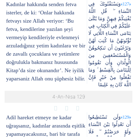
Kadınlar hakkında senden fetva
وَيَسْتَفْتُونَكَ فِي
﴿127﴾
النِّسَاءِ ۖ قُلِ اللَّهُ
isterler, de ki: ‘Onlar hakkında
يُفْتِيكُمْ فِيهِنَّ وَمَا يُتْلَىٰ
fetvayı size Allah veriyor: ‘Bu
عَلَيْكُمْ فِي الْكِتَابِ فِي
fetva, kendilerine yazılan şeyi
يَتَامَى النِّسَاءِ اللَّاتِي لَا
vermeyip kendileriyle evlenmeyi
تُؤْتُونَهُنَّ مَا كُتِبَ لَهُنَّ
arzuladığınız yetim kadınlara ve bir
وَتَرْغَبُونَ أَن تَنكِحُوهُنَّ
de zavallı çocuklara ve yetimlere
وَالْمُسْتَضْعَفِينَ مِنَ
doğrulukla bakmanız hususunda
الْوِلْدَانِ وَأَن تَقُومُوا
Kitap’da size okunandır’. Ne iyilik
لِلْيَتَامَىٰ بِالْقِسْطِ ۚ وَمَا
تَفْعَلُوا مِنْ خَيْرٍ فَإِنَّ
yaparsaniz Allah onu şüphesiz bilir.
اللَّهَ كَانَ بِهِ عَلِيمًا
4-An-Nisa 129
Adil hareket etmeye ne kadar
وَلَن تَسْتَطِيعُوا
﴿129﴾
أَن تَعْدِلُوا بَيْنَ النِّسَاءِ
uğraşsanız, kadınlar arasında eşitlik
وَلَوْ حَرَصْتُمْ ۖ فَلَا
yapamayacaksınız, bari bir tarafa