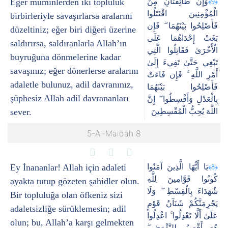
Eğer müminlerden iki topluluk
وَإِن طَائِفَتَانِ مِنَ
﴿9﴾
الْمُؤْمِنِينَ اقْتَتَلُوا
birbirleriyle savaşırlarsa aralarını
فَأَصْلِحُوا بَيْنَهُمَا ۖ فَإِن
düzeltiniz; eğer biri diğeri üzerine
بَغَتْ إِحْدَاهُمَا عَلَى
saldırırsa, saldıranlarla Allah’ın
الْأُخْرَىٰ فَقَاتِلُوا الَّتِي
buyruğuna dönmelerine kadar
تَبْغِي حَتَّىٰ تَفِيءَ إِلَىٰ
savaşınız; eğer dönerlerse aralarını
أَمْرِ اللَّهِ ۚ فَإِن فَاءَتْ
adaletle bulunuz, adil davranınız,
فَأَصْلِحُوا بَيْنَهُمَا
şüphesiz Allah adil davrananları
بِالْعَدْلِ وَأَقْسِطُوا ۖ إِنَّ
sever.
اللَّهَ يُحِبُّ الْمُقْسِطِينَ
5-Al-Maidah 8
Ey İnananlar! Allah için adaleti
يَا أَيُّهَا الَّذِينَ آمَنُوا
﴿8﴾
كُونُوا قَوَّامِينَ لِلَّهِ
ayakta tutup gözeten şahidler olun.
شُهَدَاءَ بِالْقِسْطِ ۖ وَلَا
Bir topluluğa olan öfkeniz sizi
يَجْرِمَنَّكُمْ شَنَآنُ قَوْمٍ
adaletsizliğe sürüklemesin; adil
عَلَىٰ أَلَّا تَعْدِلُوا ۚ اعْدِلُوا
olun; bu, Allah’a karşı gelmekten
هُوَ أَقْرَبُ لِلتَّقْوَىٰ ۖ