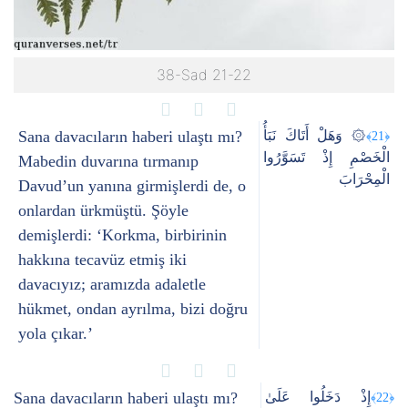
38-Sad 21-22
Sana davacıların haberi ulaştı mı?
۞ وَهَلْ أَتَاكَ نَبَأُ
﴿21﴾
الْخَصْمِ إِذْ تَسَوَّرُوا
Mabedin duvarına tırmanıp
الْمِحْرَابَ
Davud’un yanına girmişlerdi de, o
onlardan ürkmüştü. Şöyle
demişlerdi: ‘Korkma, birbirinin
hakkına tecavüz etmiş iki
davacıyız; aramızda adaletle
hükmet, ondan ayrılma, bizi doğru
yola çıkar.’
Sana davacıların haberi ulaştı mı?
إِذْ دَخَلُوا عَلَىٰ
﴿22﴾