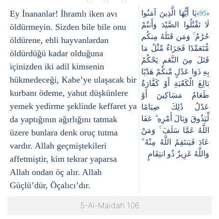
Ey İnananlar! İhramlı iken avı
يَا أَيُّهَا الَّذِينَ آمَنُوا
﴿95﴾
لَا تَقْتُلُوا الصَّيْدَ وَأَنتُمْ
öldürmeyin. Sizden bile bile onu
حُرُمٌ ۚ وَمَن قَتَلَهُ مِنكُم
öldürene, ehli hayvanlardan
مُّتَعَمِّدًا فَجَزَاءٌ مِّثْلُ مَا
öldürdüğü kadar olduğuna
قَتَلَ مِنَ النَّعَمِ يَحْكُمُ
içinizden iki adil kimsenin
بِهِ ذَوَا عَدْلٍ مِّنكُمْ هَدْيًا
hükmedeceği, Kabe’ye ulaşacak bir
بَالِغَ الْكَعْبَةِ أَوْ كَفَّارَةٌ
kurbanı ödeme, yahut düşkünlere
طَعَامُ مَسَاكِينَ أَوْ
yemek yedirme şeklinde keffaret ya
عَدْلُ ذَٰلِكَ صِيَامًا
da yaptığının ağırlığını tatmak
لِّيَذُوقَ وَبَالَ أَمْرِهِ ۗ عَفَا
اللَّهُ عَمَّا سَلَفَ ۚ وَمَنْ
üzere bunlara denk oruç tutma
عَادَ فَيَنتَقِمُ اللَّهُ مِنْهُ ۗ
vardır. Allah geçmiştekileri
وَاللَّهُ عَزِيزٌ ذُو انتِقَامٍ
affetmiştir, kim tekrar yaparsa
Allah ondan öç alır. Allah
Güçlü’dür, Öçalıcı’dır.
5-Al-Maidah 106