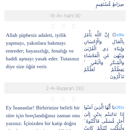
صِرَاطٍ مُّسْتَقِيمٍ
16-An-Nahl 90
Allah şüphesiz adaleti, iyilik
۞ إِنَّ اللَّهَ يَأْمُرُ
﴿90﴾
بِالْعَدْلِ وَالْإِحْسَانِ
yapmayı, yakınlara bakmayı
وَإِيتَاءِ ذِي الْقُرْبَىٰ
emreder; hayasızlığı, fenalığı ve
وَيَنْهَىٰ عَنِ الْفَحْشَاءِ
haddi aşmayı yasak eder. Tutasınız
وَالْمُنكَرِ وَالْبَغْيِ ۚ
diye size öğüt verir.
يَعِظُكُمْ لَعَلَّكُمْ
تَذَكَّرُونَ
2-Al-Baqarah 282
Ey İnananlar! Birbirinize belirli bir
يَا أَيُّهَا الَّذِينَ آمَنُوا
﴿282﴾
إِذَا تَدَايَنتُم بِدَيْنٍ إِلَىٰ
süre için borçlandığınız zaman onu
أَجَلٍ مُّسَمًّى فَاكْتُبُوهُ ۚ
yazınız. İçinizden bir katip doğru
وَلْيَكْتُب بَّيْنَكُمْ كَاتِبٌ