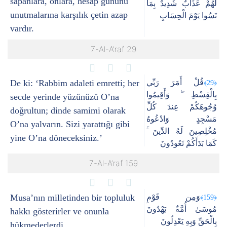
sapanlara, onlara, hesap gününü
لَهُمْ عَذَابٌ شَدِيدٌ بِمَا
unutmalarına karşılık çetin azap
نَسُوا يَوْمَ الْحِسَابِ
vardır.
7-Al-A’raf 29
De ki: ‘Rabbim adaleti emretti; her
قُلْ أَمَرَ رَبِّي
﴿29﴾
بِالْقِسْطِ ۖ وَأَقِيمُوا
secde yerinde yüzünüzü O’na
وُجُوهَكُمْ عِندَ كُلِّ
doğrultun; dinde samimi olarak
مَسْجِدٍ وَادْعُوهُ
O’na yalvarın. Sizi yarattığı gibi
مُخْلِصِينَ لَهُ الدِّينَ ۚ
yine O’na döneceksiniz.’
كَمَا بَدَأَكُمْ تَعُودُونَ
7-Al-A’raf 159
Musa’nın milletinden bir topluluk
وَمِن قَوْمِ
﴿159﴾
مُوسَىٰ أُمَّةٌ يَهْدُونَ
hakkı gösterirler ve onunla
بِالْحَقِّ وَبِهِ يَعْدِلُونَ
hükmederlerdi.