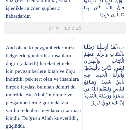
yüz çevirirseniz bilin ki, Allah
ۚ وَإِن تَلْوُوا أَوْ تُعْرِضُوا
işlediklerinizden şüphesiz
فَإِنَّ اللَّهَ كَانَ بِمَا
تَعْمَلُونَ خَبِيرًا
haberdardır.
57-Al-Hadid 25
And olsun ki peygamberlerimizi
لَقَدْ أَرْسَلْنَا رُسُلَنَا
﴿25﴾
بِالْبَيِّنَاتِ وَأَنزَلْنَا مَعَهُمُ
belgelerle gönderdik; insanların
الْكِتَابَ وَالْمِيزَانَ
doğru (adaletli) hareket etmeleri
لِيَقُومَ النَّاسُ بِالْقِسْطِ ۖ
için peygamberlere kitap ve ölçü
وَأَنزَلْنَا الْحَدِيدَ فِيهِ
indirdik; pek sert olan ve insanlara
بَأْسٌ شَدِيدٌ وَمَنَافِعُ
birçok faydası bulunan demiri de
لِلنَّاسِ وَلِيَعْلَمَ اللَّهُ مَن
indirdik. Bu, Allah’ın dinine ve
يَنصُرُهُ وَرُسُلَهُ بِالْغَيْبِ ۚ
peygamberlerine görmeksizin
إِنَّ اللَّهَ قَوِيٌّ عَزِيزٌ
yardım edenleri meydana çıkarması
içindir. Doğrusu Allah kuvvetlidir,
güçlüdür.