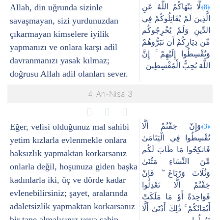
Allah, din uğrunda sizinle
لَّا يَنْهَاكُمُ اللَّهُ عَنِ
﴿8﴾
الَّذِينَ لَمْ يُقَاتِلُوكُمْ فِي
savaşmayan, sizi yurdunuzdan
الدِّينِ وَلَمْ يُخْرِجُوكُم
çıkarmayan kimselere iyilik
مِّن دِيَارِكُمْ أَن تَبَرُّوهُمْ
yapmanızı ve onlara karşı adil
وَتُقْسِطُوا إِلَيْهِمْ ۚ إِنَّ
davranmanızı yasak kılmaz;
اللَّهَ يُحِبُّ الْمُقْسِطِينَ
doğrusu Allah adil olanları sever.
4-An-Nisa 3
Eğer, velisi olduğunuz mal sahibi
وَإِنْ خِفْتُمْ أَلَّا
﴿3﴾
تُقْسِطُوا فِي الْيَتَامَىٰ
yetim kızlarla evlenmekle onlara
فَانكِحُوا مَا طَابَ لَكُم
haksızlık yapmaktan korkarsanız
مِّنَ النِّسَاءِ مَثْنَىٰ
onlarla değil, hoşunuza giden başka
وَثُلَاثَ وَرُبَاعَ ۖ فَإِنْ
kadınlarla iki, üç ve dörde kadar
خِفْتُمْ أَلَّا تَعْدِلُوا
evlenebilirsiniz; şayet, aralarında
فَوَاحِدَةً أَوْ مَا مَلَكَتْ
adaletsizlik yapmaktan korkarsanız
أَيْمَانُكُمْ ۚ ذَٰلِكَ أَدْنَىٰ أَلَّا
bir tane almalısınız veya sahip