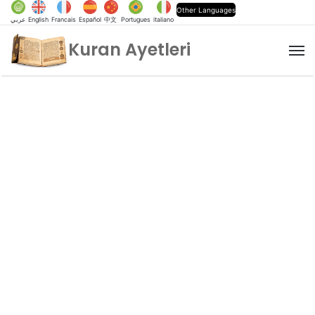
Other Languages
عربي
English
Francais
Español
中文
Portugues
italiano
Kuran Ayetleri
M